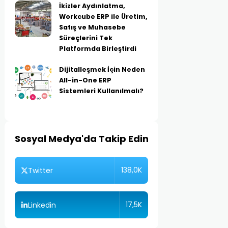
İkizler Aydınlatma,
Workcube ERP ile Üretim,
Satış ve Muhasebe
Süreçlerini Tek
Platformda Birleştirdi
Dijitalleşmek İçin Neden
All-in-One ERP
Sistemleri Kullanılmalı?
Sosyal Medya'da Takip Edin
138,0K
Twitter
17,5K
Linkedin