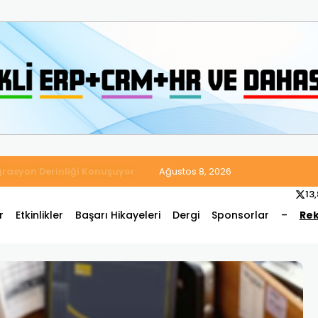
 Satış ve Muhasebe Süreçlerini Tek Platformda Birleştirdi
Ağustos 8, 2026
13
r
Etkinlikler
Başarı Hikayeleri
Dergi
Sponsorlar
–
Rek