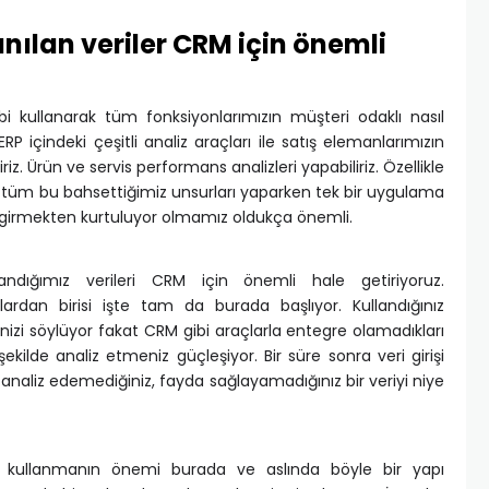
anılan veriler CRM için önemli
gibi kullanarak tüm fonksiyonlarımızın müşteri odaklı nasıl
. ERP içindeki çeşitli analiz araçları ile satış elemanlarımızın
riz. Ürün ve servis performans analizleri yapabiliriz. Özellikle
üm bu bahsettiğimiz unsurları yaparken tek bir uygulama
rar girmekten kurtuluyor olmamız oldukça önemli.
landığımız verileri CRM için önemli hale getiriyoruz.
rdan birisi işte tam da burada başlıyor. Kullandığınız
enizi söylüyor fakat CRM gibi araçlarla entegre olamadıkları
r şekilde analiz etmeniz güçleşiyor. Bir süre sonra veri girişi
analiz edemediğiniz, fayda sağlayamadığınız bir veriyi niye
de kullanmanın önemi burada ve aslında böyle bir yapı