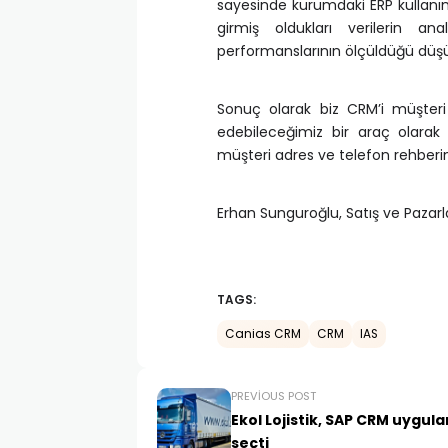
sayesinde kurumdaki ERP kullanım
girmiş oldukları verilerin an
performanslarının ölçüldüğü düşünc
Sonuç olarak biz CRM’i müşteri i
edebileceğimiz bir araç olarak
müşteri adres ve telefon rehber
Erhan Sunguroğlu, Satış ve Pazar
TAGS:
Canias CRM
CRM
IAS
PREVIOUS POST
Ekol Lojistik, SAP CRM uygul
seçti