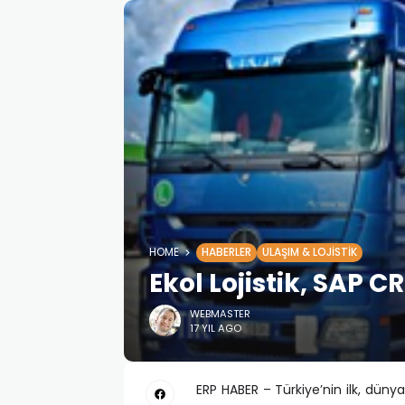
HOME
HABERLER
ULAŞIM & LOJISTIK
Ekol Lojistik, SAP 
WEBMASTER
17 YIL AGO
ERP HABER – Türkiye’nin ilk, düny