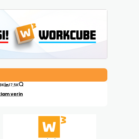
,8K
17,5K
lam verin