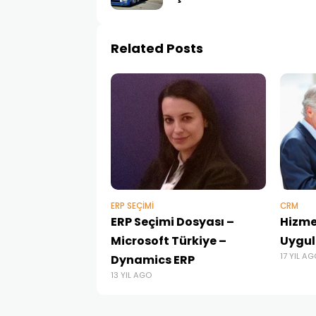
Related Posts
ERP SEÇIMI
CRM
ERP Seçimi Dosyası –
Hizme
Microsoft Türkiye –
Uygul
17 YIL A
Dynamics ERP
13 YIL AGO