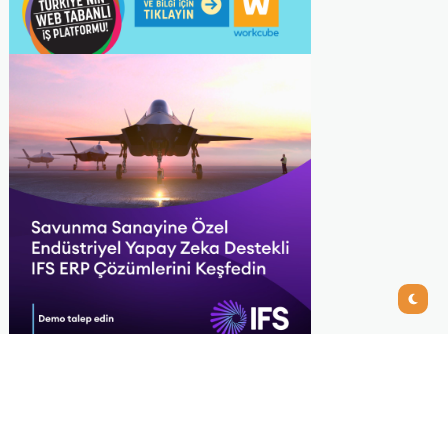
Recommended
View All
ERP Seçiminde Modül