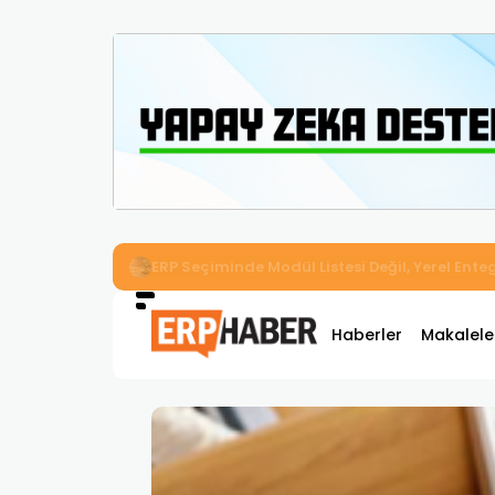
İkizler Aydınlatma, Workcube ERP ile Üretim,
Haberler
Makalele