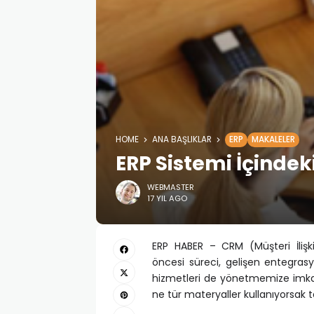
HOME
ANA BAŞLIKLAR
ERP
MAKALELER
ERP Sistemi İçindek
WEBMASTER
17 YIL AGO
ERP HABER – CRM (Müşteri İlişkil
öncesi süreci, gelişen entegrasy
hizmetleri de yönetmemize imka
ne tür materyaller kullanıyorsak