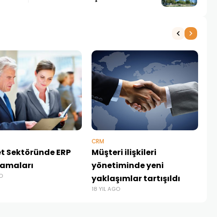
CRM
HA
t Sektöründe ERP
Müşteri ilişkileri
IX
amaları
yönetiminde yeni
Mü
GO
yaklaşımlar tartışıldı
ya
18 YIL AGO
13 