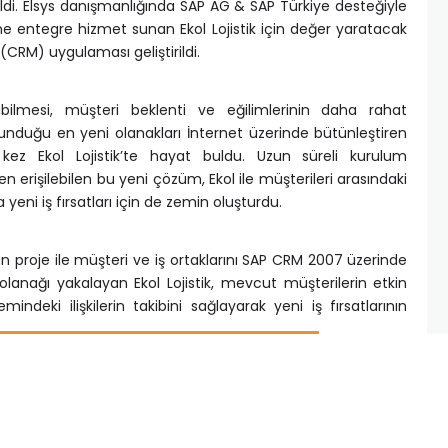
rildi. Elsys danışmanlığında SAP AG & SAP Türkiye desteğiyle
ine entegre hizmet sunan Ekol Lojistik için değer yaratacak
i (CRM) uygulaması geliştirildi.
bilmesi, müşteri beklenti ve eğilimlerinin daha rahat
 sunduğu en yeni olanakları İnternet üzerinde bütünleştiren
ez Ekol Lojistik’te hayat buldu. Uzun süreli kurulum
n erişilebilen bu yeni çözüm, Ekol ile müşterileri arasındaki
eni iş fırsatları için de zemin oluşturdu.
n proje ile müşteri ve iş ortaklarını SAP CRM 2007 üzerinde
lanağı yakalayan Ekol Lojistik, mevcut müşterilerin etkin
indeki ilişkilerin takibini sağlayarak yeni iş fırsatlarının
ınırlı sayıdaki CRM projelerinden biri olan bu proje, SAP AG
ğı AR-GE çalışmaları ile gerçekleştirildi.