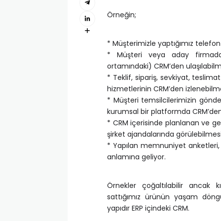
Örneğin;
* Müşterimizle yaptığımız telefon 
* Müşteri veya aday firmad
ortamındaki) CRM’den ulaşılabilm
* Teklif, sipariş, sevkiyat, tesli
hizmetlerinin CRM’den izlenebilme
* Müşteri temsilcilerimizin gön
kurumsal bir platformda CRM’den i
* CRM içerisinde planlanan ve ger
şirket ajandalarında görülebilmesi
* Yapılan memnuniyet anketleri, 
anlamına geliyor.
Örnekler çoğaltılabilir ancak
sattığımız ürünün yaşam döngüs
yapıdır ERP içindeki CRM.