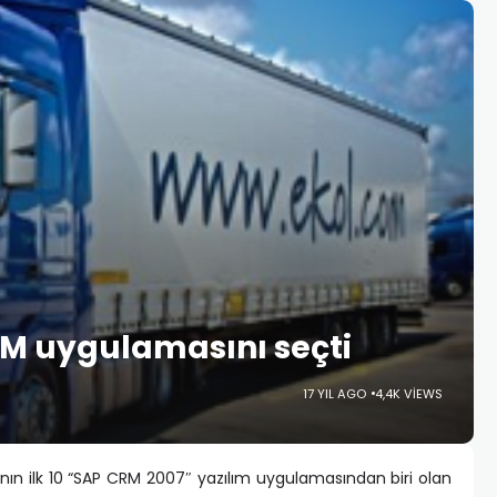
CRM uygulamasını seçti
17 YIL AGO
4,4K VIEWS
anın ilk 10 “SAP CRM 2007″ yazılım uygulamasından biri olan