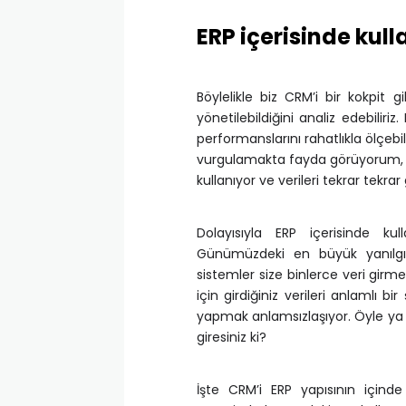
ERP içerisinde kull
Böylelikle biz CRM’i bir kokpit 
yönetilebildiğini analiz edebiliriz
performanslarını rahatlıkla ölçebili
vurgulamakta fayda görüyorum, t
kullanıyor ve verileri tekrar tek
Dolayısıyla ERP içerisinde kul
Günümüzdeki en büyük yanılgıla
sistemler size binlerce veri girm
için girdiğiniz verileri anlamlı bi
yapmak anlamsızlaşıyor. Öyle ya 
giresiniz ki?
İşte CRM’i ERP yapısının için