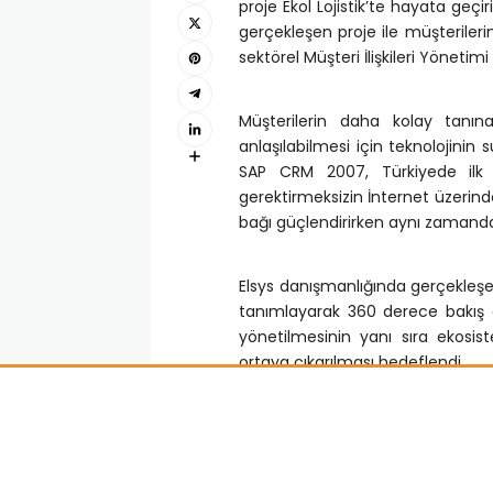
proje Ekol Lojistik’te hayata geçi
gerçekleşen proje ile müşteriler
sektörel Müşteri İlişkileri Yönetim
Müşterilerin daha kolay tanına
anlaşılabilmesi için teknolojinin
SAP CRM 2007, Türkiyede ilk k
gerektirmeksizin İnternet üzerinde
bağı güçlendirirken aynı zamanda y
Elsys danışmanlığında gerçekleşe
tanımlayarak 360 derece bakış o
yönetilmesinin yanı sıra ekosistem
ortaya çıkarılması hedeflendi.
Lojistik sektöründe dünyada çok s
ve Elsys danışmanlarının da katıldı