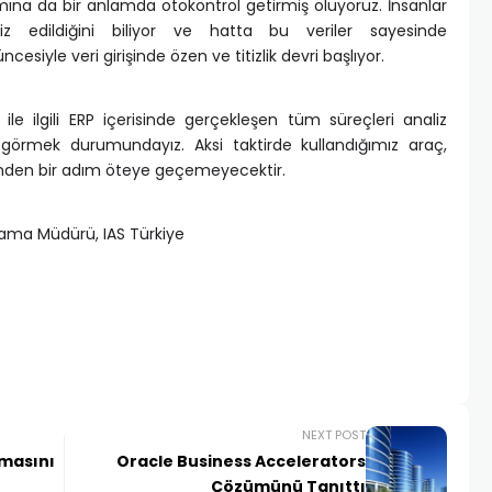
ına da bir anlamda otokontrol getirmiş oluyoruz. İnsanlar
aliz edildiğini biliyor ve hatta bu veriler sayesinde
esiyle veri girişinde özen ve titizlik devri başlıyor.
le ilgili ERP içerisinde gerçekleşen tüm süreçleri analiz
 görmek durumundayız. Aksi taktirde kullandığımız araç,
inden bir adım öteye geçemeyecektir.
lama Müdürü, IAS Türkiye
NEXT POST
amasını
Oracle Business Accelerators
Çözümünü Tanıttı