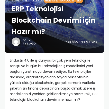
HOME
SEKTÖRLER
BILIŞIM & TEKNOLOJI
ERP
ERP Teknolojisi
Blockchain Devrimi için
Hazır mı?
KATIE
7 YIL AGO
766,0 VIEWS
7 YIL AGO
Endüstri 4.0 ile iş dünyası birçok yeni teknoloji ile
tanıştı ve bugün bu teknolojiler iş modellerini yeni
baştan yaratmaya devam ediyor. Bu teknolojiler
arasında, organizasyonların fayda beklentisinin
yüksek olduğu blockchain, gerçek zamanlı verilerle
şirketinizin
finans
departmanı başta olmak üzere iş
modellerinizi yeniden şekillendirmeye hazır! Peki, ERP
teknolojisi blockchain devrimine hazır mı?