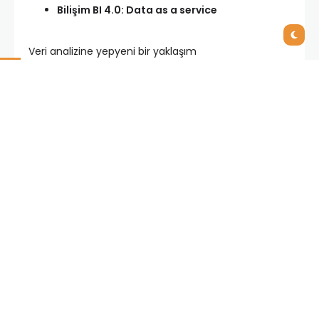
Bilişim BI 4.0: Data as a service
Veri analizine yepyeni bir yaklaşım
Bulut Bilişim ERP: Bulut ortamında uçtan uca
ERP
Gelişkin ERP sistemleri ve dikey çözümler
MethodWizard
Profesyonel yalın üretim yazılımı örnek uygulamalar
Günümüzün zorlu rekabet koşullarına ayak
uydurabilmek adına gözden kaçırılmaması gereken
bu konuları, BilişimBI Ürün Müdürü-
Ulaş kula,