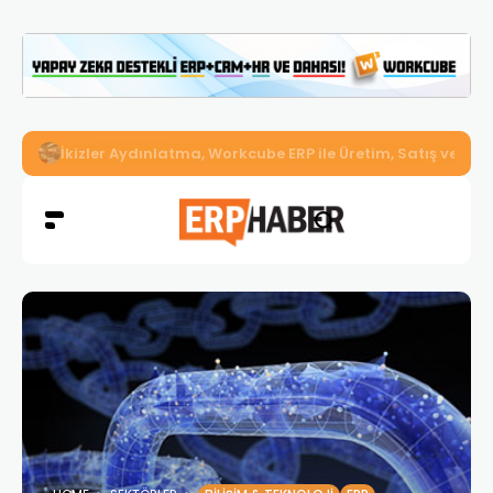
İkizler Aydınlatma, Workcube ERP ile Üretim, Satış ve Mu