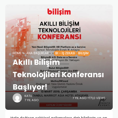
HOME
ANA BAŞLIKLAR
BI - İŞ ZEKASI
BILIŞIM
Akıllı Bilişim
Teknolojileri Konferansı
Başlıyor!
KATIE
7 YIL AGO
771,0 VIEWS
7 YIL AGO