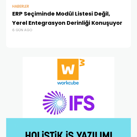
HABERLER
BAŞ
ERP Seçiminde Modül Listesi Değil,
İk
Yerel Entegrasyon Derinliği Konuşuyor
Ür
6 GÜN AGO
Te
1 A