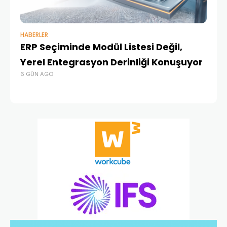
HABERLER
BAŞ
ERP Seçiminde Modül Listesi Değil,
İk
Yerel Entegrasyon Derinliği Konuşuyor
Ür
6 GÜN AGO
Te
4 