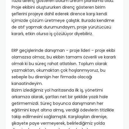
fazla direnç gösteren bölüm üretim planlama oldu.
Proje ekibini oluştururken direnç gösteren birim
şeflerini projeye dahil ederek dirence karşı kendi
içimizde çözüm üretmeye çalıştık. Burada kendime
de atıf yapmak durumundayım, proje yürütücüsü
kararlı, etkin olursa iş çözülüyor diyebiliriz.
ERP geçişlerinde danışman – proje lideri – proje ekibi
olamazsa olmaz, bu ekibin tamamı özverili ve kararlı
olmalı ki bu süreç rahat atlatılsın. Toplum olarak
yazmaktan, okumaktan çok hoşlanmıyoruz, bu
sebeple bu direnişin her firmada olacağı
kanaatindeyim.
Bizim izlediğimiz yol haritasında ilk iş, yönetimi
arkamıza alarak, şartları net bir şekilde yazılı hale
getirmemizdi. Süreç boyunca danışmanın her
eğitimini kayıt altına almış, verdiği ödevlerin titizlikle
takip edilmesini sağlamıştık. Karşılaşılan direnişe,
şikayete paye vermeyerek, belirlediğimiz yolda