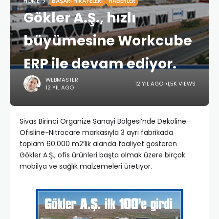
HOME
BAŞARI HIKAYELERI
HABERLER
Gökler A.Ş., hızlı
büyümesine Workcube
ERP ile devam ediyor.
WEBMASTER
12 YIL AGO
1,5K VIEWS
12 YIL AGO
Sivas Birinci Organize Sanayi Bölgesi’nde Dekoline-
Ofisline-Nitrocare markasıyla 3 ayrı fabrikada
toplam 60.000 m2’lik alanda faaliyet gösteren
Gökler A.Ş., ofis ürünleri başta olmak üzere birçok
mobilya ve sağlık malzemeleri üretiyor.