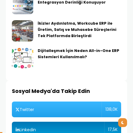
Entegrasyon Derinliği Konuşuyor
İkizler Aydınlatma, Workcube ERP ile
Üretim, Satış ve Muhasebe Süreçlerini
Tek Platformda Birleştirdi
Dijitalleşmek İçin Neden All-in-One ERP
Sistemleri Kullanılmalı?
Sosyal Medya'da Takip Edin
138,0K
Twitter
17,5K
Linkedin