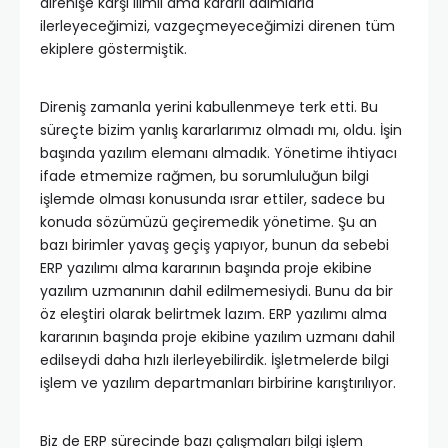
direnişe karşı ılımlı ama kararlı adımlarla
ilerleyeceğimizi, vazgeçmeyeceğimizi direnen tüm
ekiplere göstermiştik.
Direniş zamanla yerini kabullenmeye terk etti. Bu
süreçte bizim yanlış kararlarımız olmadı mı, oldu. İşin
başında yazılım elemanı almadık. Yönetime ihtiyacı
ifade etmemize rağmen, bu sorumluluğun bilgi
işlemde olması konusunda ısrar ettiler, sadece bu
konuda sözümüzü geçiremedik yönetime. Şu an
bazı birimler yavaş geçiş yapıyor, bunun da sebebi
ERP yazılımı alma kararının başında proje ekibine
yazılım uzmanının dahil edilmemesiydi. Bunu da bir
öz eleştiri olarak belirtmek lazım. ERP yazılımı alma
kararının başında proje ekibine yazılım uzmanı dahil
edilseydi daha hızlı ilerleyebilirdik. İşletmelerde bilgi
işlem ve yazılım departmanları birbirine karıştırılıyor.
Biz de ERP sürecinde bazı çalışmaları bilgi işlem