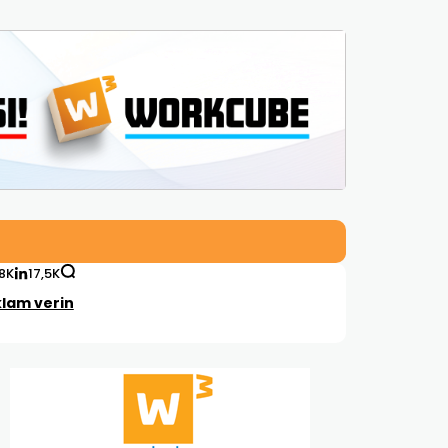
,8K
17,5K
lam verin