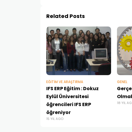
Related Posts
EĞITIM VE ARAŞTIRMA
GENEL
IFS ERP Eğitim : Dokuz
Gerçe
Eylül Üniversitesi
Olma
18 YIL A
öğrencileri IFS ERP
öğreniyor
15 YIL AGO