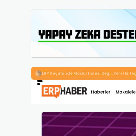
İkizler Aydınlatma, Workcube ERP ile Üretim,
Haberler
Makalele