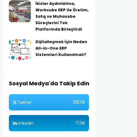
İkizler Aydınlatma,
Workcube ERP ile Üretim,
Satış ve Muhasebe
Süreçlerini Tek
Platformda Birleştirdi
Dijitalleşmek İçin Neden
All-in-One ERP
Sistemleri Kullanılmalı?
Sosyal Medya'da Takip Edin
138,0K
Twitter
17,5K
Linkedin