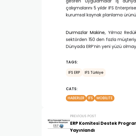
getiren uygulamalar iş dünya
çalışmalarını 5 yıldır IFS Enterpr
kurumsal kaynak planlama ürünü IF
Durmazlar Makine,
Yılmaz Redükt
sektörden 150 den fazla müşter
Dünyada ERP’nin yeni yüzü olmayı
TAGS:
IFS ERP
IFS Türkiye
CATS:
HABERLER
IFS
MOBILITE
PREVIOUS POST
ERP Komitesi Destek Progra
Yayınlandı