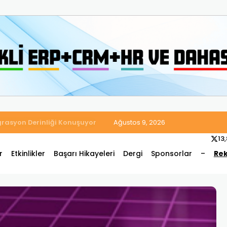
 Satış ve Muhasebe Süreçlerini Tek Platformda Birleştirdi
Ağustos 9, 2026
13
r
Etkinlikler
Başarı Hikayeleri
Dergi
Sponsorlar
–
Rek