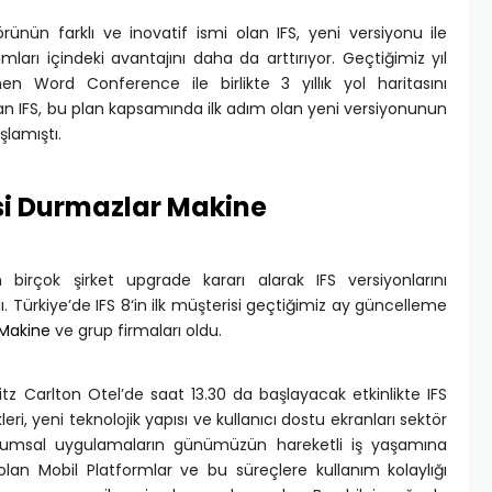
ünün farklı ve inovatif ismi olan IFS, yeni versiyonu ile
ları içindeki avantajını daha da arttırıyor. Geçtiğimiz yıl
n Word Conference ile birlikte 3 yıllık yol haritasını
ran IFS, bu plan kapsamında ilk adım olan yeni versiyonunun
lamıştı.
risi Durmazlar Makine
 birçok şirket upgrade kararı alarak IFS versiyonlarını
 Türkiye’de IFS 8‘in ilk müşterisi geçtiğimiz ay güncelleme
 Makine
ve grup firmaları oldu.
 Carlton Otel’de saat 13.30 da başlayacak etkinlikte IFS
leri, yeni teknolojik yapısı ve kullanıcı dostu ekranları sektör
urumsal uygulamaların günümüzün hareketli iş yaşamına
olan Mobil Platformlar ve bu süreçlere kullanım kolaylığı