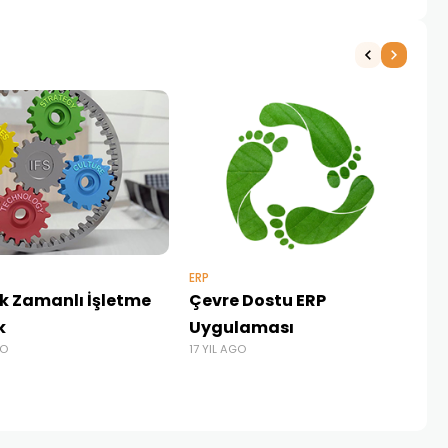
BAŞ
Mi
d
17 
ERP
k Zamanlı İşletme
Çevre Dostu ERP
k
Uygulaması
GO
17 YIL AGO