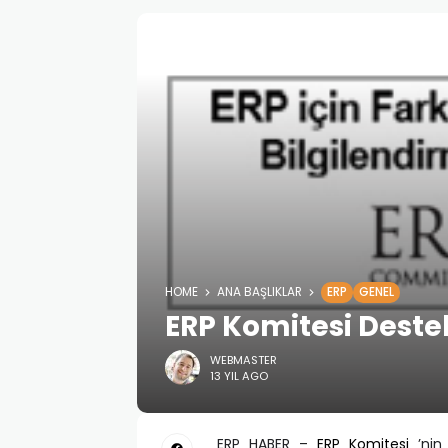
HOME
ANA BAŞLIKLAR
ERP
GENEL
ERP Komitesi Deste
WEBMASTER
13 YIL AGO
ERP HABER –
ERP Komitesi
’nin 