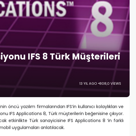
iyonu IFS 8 Türk Müşterileri
13 YIL AGO
808,0 VIEWS
n öncü yazılım firmalarından IFS‘in kullanıcı kolaylıkları ve
yonu IFS Applications 8, Türk müşterilerin beğenisine çıkıyor.
 etkinlikte Türk sanayicisine IFS Applications 8 ‘in farklı
e mobil uygulamaları anlatılacak.