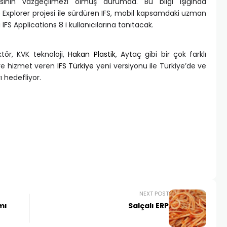
sının vazgeçilmezi olmuş durumda. Bu bilgi ışığında
ise Explorer projesi ile sürdüren IFS, mobil kapsamdaki uzman
S Applications 8 i kullanıcılarına tanıtacak.
ör, KVK teknoloji,
Hakan Plastik
, Aytaç gibi bir çok farklı
iye hizmet veren
IFS Türkiye
yeni versiyonu ile Türkiye’de ve
 hedefliyor.
NEXT POST
mı
Salçalı ERP