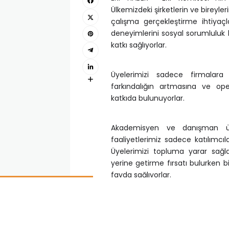
Ülkemizdeki şirketlerin ve bireyle
çalışma gerçekleştirme ihtiyaçl
deneyimlerini sosyal sorumluluk b
katkı sağlıyorlar.
Üyelerimizi sadece firmalar
farkındalığın artmasına ve o
katkıda bulunuyorlar.
Akademisyen ve danışman üye
faaliyetlerimiz sadece katılımcı
Üyelerimizi topluma yarar sağla
yerine getirme fırsatı bulurken 
fayda sağlıyorlar.
ERP Komitesi Adım