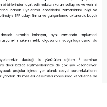
rin birbirlerinden ayırt edilmeksizin kurumsallaşma ve verimli
arına inanan üyelerimiz emeklerini, zamanlarını, bilgi ve
ilinciyle ERP adayı firma ve çalışanlarına aktararak, büyük
a destek olmakla kalmıyor, aynı zamanda toplumsal
perasyonel mükemmellik olgusunun yaygınlaşmasına da
lerimizin desteği ile yürütülen eğitim / seminer
lara değil bizzat eğitmenlerimize de çok şey kazandırıyor:
yacak projeler içinde yer alarak sosyal sorumluluklarını
bir yandan da mesleki gelişimleri konusunda kendilerine de
 Adım Destek Programı