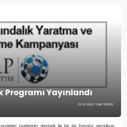
k Programı Yayınlandı
13 YIL AGO
1,4K VIEWS
projeleri üyelerinin desteği ile bir bir hayata geçiriliyor.