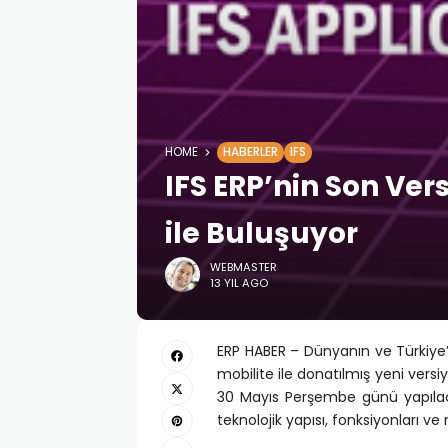
HOME
HABERLER
IFS
IFS ERP’nin Son Vers
ile Buluşuyor
WEBMASTER
13 YIL AGO
ERP HABER – Dünyanın ve Türkiye’ni
mobilite ile donatılmış yeni versi
30 Mayıs Perşembe günü yapılacak
teknolojik yapısı, fonksiyonları v