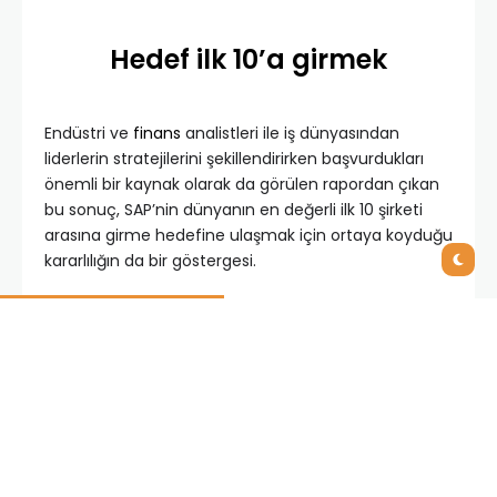
Hedef ilk 10’a girmek
Endüstri ve
finans
analistleri ile iş dünyasından
liderlerin stratejilerini şekillendirirken başvurdukları
önemli bir kaynak olarak da görülen rapordan çıkan
bu sonuç, SAP’nin dünyanın en değerli ilk 10 şirketi
arasına girme hedefine ulaşmak için ortaya koyduğu
kararlılığın da bir göstergesi.
BrandZ listesi, binlerce marka hakkında 3 milyondan
fazla tüketiciyle gerçekleştirilen görüşmelere
dayanarak oluşturduğu marka değeri ölçümleri ile
Kantar Worldpanel’in verilerini kullanarak her şirketin
ticari ve finansal performans analizlerini birleştiriyor.
Her yıl yayınlanan araştırmada yer almak için
şirketlerin halka açık ya da finansal sonuçlarını