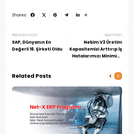
Shares:
PREVIOUS POST
NEXT POST
SAP, Dünyanın En
Nebim V3 Üretim
Değerli 16. Şirketi Oldu
Kapasitemizi Arttırıp İş
Hatalarımızı Minimize
Etti
Related Posts