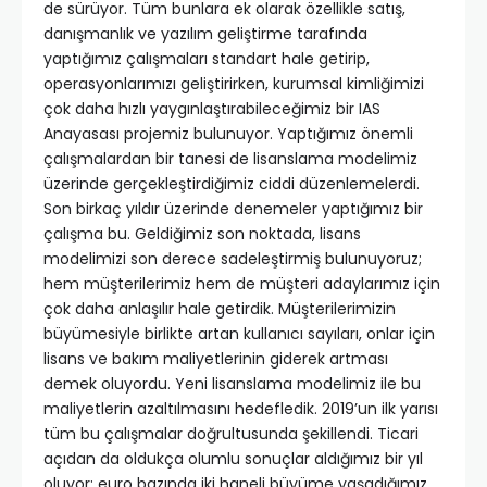
de sürüyor. Tüm bunlara ek olarak özellikle satış,
danışmanlık ve yazılım geliştirme tarafında
yaptığımız çalışmaları standart hale getirip,
operasyonlarımızı geliştirirken, kurumsal kimliğimizi
çok daha hızlı yaygınlaştırabileceğimiz bir IAS
Anayasası projemiz bulunuyor. Yaptığımız önemli
çalışmalardan bir tanesi de lisanslama modelimiz
üzerinde gerçekleştirdiğimiz ciddi düzenlemelerdi.
Son birkaç yıldır üzerinde denemeler yaptığımız bir
çalışma bu. Geldiğimiz son noktada, lisans
modelimizi son derece sadeleştirmiş bulunuyoruz;
hem müşterilerimiz hem de müşteri adaylarımız için
çok daha anlaşılır hale getirdik. Müşterilerimizin
büyümesiyle birlikte artan kullanıcı sayıları, onlar için
lisans ve bakım maliyetlerinin giderek artması
demek oluyordu. Yeni lisanslama modelimiz ile bu
maliyetlerin azaltılmasını hedefledik. 2019’un ilk yarısı
tüm bu çalışmalar doğrultusunda şekillendi. Ticari
açıdan da oldukça olumlu sonuçlar aldığımız bir yıl
oluyor; euro bazında iki haneli büyüme yaşadığımız