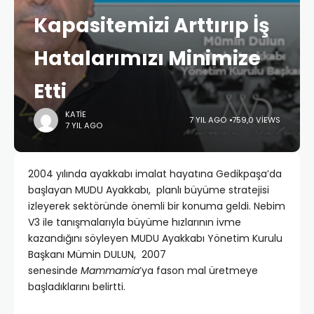
Kapasitemizi Arttırıp İş
Hatalarımızı Minimize
Etti
KATIE
7 YIL AGO
759,0 VIEWS
7 YIL AGO
2004 yılında ayakkabı imalat hayatına Gedikpaşa’da
başlayan MUDU Ayakkabı, planlı büyüme stratejisi
izleyerek sektöründe önemli bir konuma geldi. Nebim
V3 ile tanışmalarıyla büyüme hızlarının ivme
kazandığını söyleyen MUDU Ayakkabı Yönetim Kurulu
Başkanı Mümin DULUN, 2007
senesinde
Mammamia
’ya fason mal üretmeye
başladıklarını belirtti.