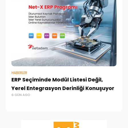
HABERLER
BAŞ
ERP Seçiminde Modül Listesi Değil,
İk
Yerel Entegrasyon Derinliği Konuşuyor
Ür
6 GÜN AGO
Te
1 A