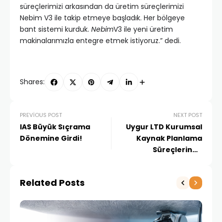
süreçlerimizi arkasından da üretim süreçlerimizi
Nebim V3 ile takip etmeye başladık. Her bölgeye
bant sistemi kurduk.
Nebim
V3 ile yeni üretim
makinalarımızla entegre etmek istiyoruz.” dedi.
Shares:
PREVIOUS POST
NEXT POST
IAS Büyük Sıçrama
Uygur LTD Kurumsal
Dönemine Girdi!
Kaynak Planlama
Süreçlerinde
bilişimERP’yi Tercih Etti
Related Posts