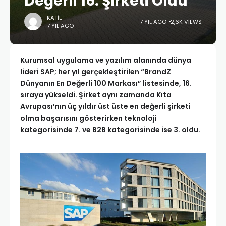
Değerli 16. Şirketi Oldu
KATIE
7 YIL AGO
2,6K VIEWS
7 YIL AGO
Kurumsal uygulama ve yazılım alanında dünya
lideri SAP; her yıl gerçekleştirilen “BrandZ
Dünyanın En Değerli 100 Markası” listesinde, 16.
sıraya yükseldi. Şirket aynı zamanda Kıta
Avrupası’nın üç yıldır üst üste en değerli şirketi
olma başarısını gösterirken teknoloji
kategorisinde 7. ve B2B kategorisinde ise 3. oldu.