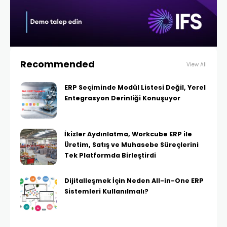
Recommended
View All
ERP Seçiminde Modül Listesi Değil, Yerel
Entegrasyon Derinliği Konuşuyor
İkizler Aydınlatma, Workcube ERP ile
Üretim, Satış ve Muhasebe Süreçlerini
Tek Platformda Birleştirdi
Dijitalleşmek İçin Neden All-in-One ERP
Sistemleri Kullanılmalı?