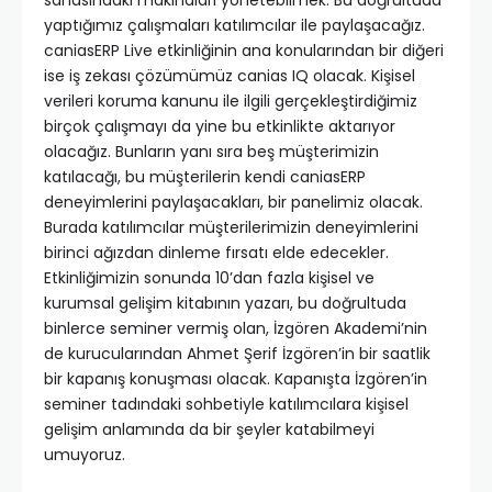
sahasındaki makinaları yönetebilmek. Bu doğrultuda
yaptığımız çalışmaları katılımcılar ile paylaşacağız.
caniasERP Live etkinliğinin ana konularından bir diğeri
ise iş zekası çözümümüz canias IQ olacak. Kişisel
verileri koruma kanunu ile ilgili gerçekleştirdiğimiz
birçok çalışmayı da yine bu etkinlikte aktarıyor
olacağız. Bunların yanı sıra beş müşterimizin
katılacağı, bu müşterilerin kendi caniasERP
deneyimlerini paylaşacakları, bir panelimiz olacak.
Burada katılımcılar müşterilerimizin deneyimlerini
birinci ağızdan dinleme fırsatı elde edecekler.
Etkinliğimizin sonunda 10’dan fazla kişisel ve
kurumsal gelişim kitabının yazarı, bu doğrultuda
binlerce seminer vermiş olan, İzgören Akademi’nin
de kurucularından Ahmet Şerif İzgören’in bir saatlik
bir kapanış konuşması olacak. Kapanışta İzgören’in
seminer tadındaki sohbetiyle katılımcılara kişisel
gelişim anlamında da bir şeyler katabilmeyi
umuyoruz.