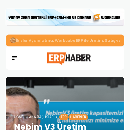
İkizler Aydınlatma, Workcube ERP ile Üretim, Satış ve Mu
HOME
ANA BAŞLIKLAR
ERP
HABERLER
Nebim V3 Üretim