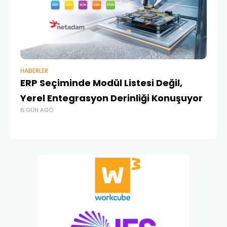
HABERLER
BAŞ
ERP Seçiminde Modül Listesi Değil,
İk
Yerel Entegrasyon Derinliği Konuşuyor
Ür
6 GÜN AGO
Te
1 A