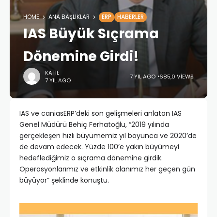
HOME
ANA BAŞLIKLAR
ERP
HABERLER
IAS Büyük Sıçrama
Dönemine Girdi!
KATIE
7 YIL AGO
685,0 VIEWS
7 YIL AGO
IAS ve caniasERP’deki son gelişmeleri anlatan IAS
Genel Müdürü Behiç Ferhatoğlu, “2019 yılında
gerçekleşen hızlı büyümemiz yıl boyunca ve 2020’de
de devam edecek. Yüzde 100’e yakın büyümeyi
hedeflediğimiz o sıçrama dönemine girdik.
Operasyonlarımız ve etkinlik alanımız her geçen gün
büyüyor” şeklinde konuştu.