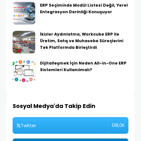
ERP Seçiminde Modül Listesi Değil, Yerel
Entegrasyon Derinliği Konuşuyor
İkizler Aydınlatma, Workcube ERP ile
Üretim, Satış ve Muhasebe Süreçlerini
Tek Platformda Birleştirdi
Dijitalleşmek İçin Neden All-in-One ERP
Sistemleri Kullanılmalı?
Sosyal Medya'da Takip Edin
138,0K
Twitter