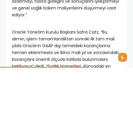
azaltmayı, hasta gizliliğini ve sonuçlarını iyileştirmeyi
ve genel sağlık bakım maliyetlerini düşürmeyi vaat
ediyor.”
Oracle Yönetim Kurulu Başkanı Safra Catz, “Bu
alımın, işlem tamamlandıktan sonraki ilk tam mali
yılda Oracle’ın GAAP dışı temeldeki kazançlarına
hemen eklenmesini ve ikinci mali yıl ve sonrasındaki
kazançlara önemli ölçüde katkıda bulunmasını
bekliyoruz” dedi. “Sağlık hizmetleri, dünyadaki en
büyük ve en önemli dikey pazar ve geçen yıl,
yalnızca Amerika Birleşik Devletleri’nde 3,8 trilyon
dolarlık bir hacme sahipti. Oracle’ın gelir artış oranı
bu yıl zaten yükseliyordu. Buna ek olarak Cerner,
faaliyetlerini dünya çapında çok daha fazla ülkeye
genişletirken, önümüzdeki yıllarda ek gelir konusunda
önemli bir büyüme tetikleyicisi olacak. NetSuite’i
satın aldığımızda benimsediğimiz büyüme stratejisi
tam olarak buydu fakat Cerner’ın sunduğu gelir