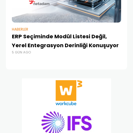
HABERLER
BAŞ
ERP Seçiminde Modül Listesi Değil,
İk
Yerel Entegrasyon Derinliği Konuşuyor
Ür
5 GÜN AGO
Te
4 