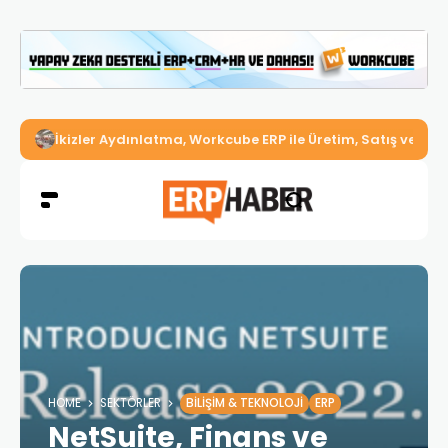
İkizler Aydınlatma, Workcube ERP ile Üretim, Satış ve Mu
HOME
SEKTÖRLER
BILIŞIM & TEKNOLOJI
ERP
NetSuite, Finans ve