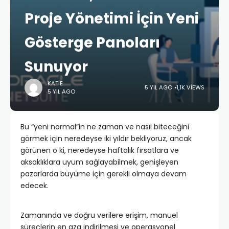
Proje Yönetimi İçin Yeni
Gösterge Panoları
Sunuyor
KATIE
5 YIL AGO
1,1K VIEWS
5 YIL AGO
Bu “yeni normal”in ne zaman ve nasıl biteceğini
görmek için neredeyse iki yıldır bekliyoruz, ancak
görünen o ki, neredeyse haftalık fırsatlara ve
aksaklıklara uyum sağlayabilmek, genişleyen
pazarlarda büyüme için gerekli olmaya devam
edecek.
Zamanında ve doğru verilere erişim, manuel
süreçlerin en aza indirilmesi ve operasyonel