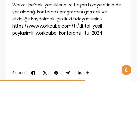
Workcube’deki yeniliklerin ve başarı hikayelerinin de
yer alacağı konferans programını görmek ve
etkinliğe kaydolmak için linki tıklayabilirsiniz.
https://www.workcube.com/tr/dijital-yesil-
paylasimli-workcube-konferansi-itu-2024
Shares:
PREVIOUS POST
NEXT POST
Workcube ERP,
OCTAPULL’un Satış
İşletmeleri Karbon
Gücü Otomasyonu
Ekonomisi’ne Hazırlıyor
Uygulaması Octapull
SFA ve ERP
Entegrasyonu
Related Posts