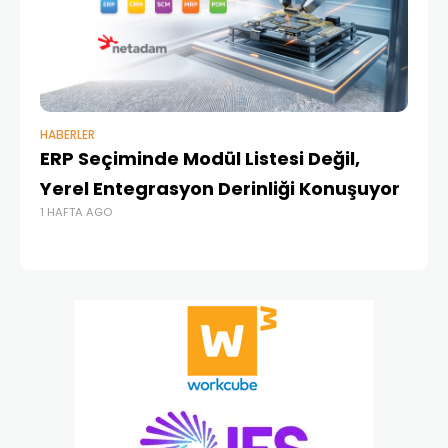
HABERLER
BAŞ
ERP Seçiminde Modül Listesi Değil,
İk
Yerel Entegrasyon Derinliği Konuşuyor
Ür
1 HAFTA AGO
Te
1 A