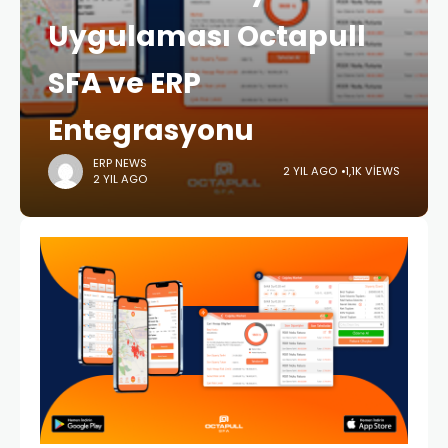
Uygulaması Octapull
SFA ve ERP
Entegrasyonu
ERP NEWS
2 YIL AGO
1,1K VIEWS
2 YIL AGO