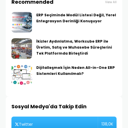
Recommended
View All
ERP Seçiminde Modül Listesi Değil, Yerel
Entegrasyon Derinliği Konuşuyor
İkizler Aydınlatma, Workcube ERP ile
Üretim, Satış ve Muhasebe Süreçlerini
Tek Platformda Birleştirdi
Dijitalleşmek İçin Neden All-in-One ERP
Sistemleri Kullanılmalı?
Sosyal Medya'da Takip Edin
138,0K
Twitter