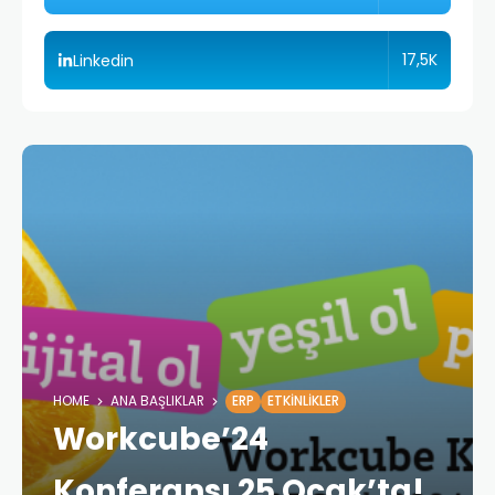
17,5K
Linkedin
HOME
ANA BAŞLIKLAR
ERP
ETKINLIKLER
Workcube’24
Konferansı 25 Ocak’ta!