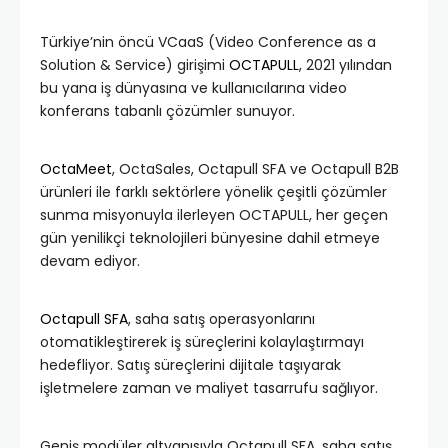
Türkiye’nin öncü VCaaS (Video Conference as a
Solution & Service) girişimi
OCTAPULL
, 2021 yılından
bu yana iş dünyasına ve kullanıcılarına video
konferans tabanlı çözümler sunuyor.
OctaMeet
, OctaSales, Octapull SFA ve Octapull B2B
ürünleri ile farklı sektörlere yönelik çeşitli çözümler
sunma misyonuyla ilerleyen OCTAPULL, her geçen
gün yenilikçi teknolojileri bünyesine dahil etmeye
devam ediyor.
Octapull SFA
, saha satış operasyonlarını
otomatikleştirerek iş süreçlerini kolaylaştırmayı
hedefliyor. Satış süreçlerini dijitale taşıyarak
işletmelere zaman ve maliyet tasarrufu sağlıyor.
Geniş modüler altyapısıyla Octapull SFA, saha satış