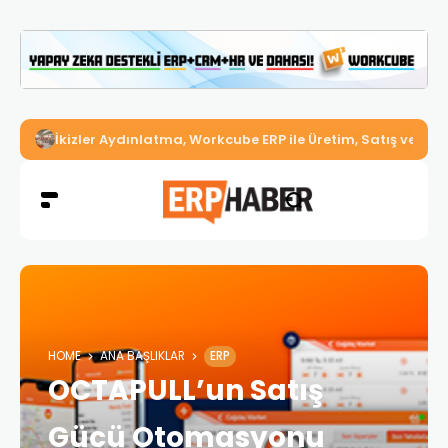
İkizler Aydınlatma, Workcube ERP ile Üretim, Satış ve Mu
HOME
ANA BAŞLIKLAR
ERP
OCTAPULL’un Satış
Gücü Otomasyonu