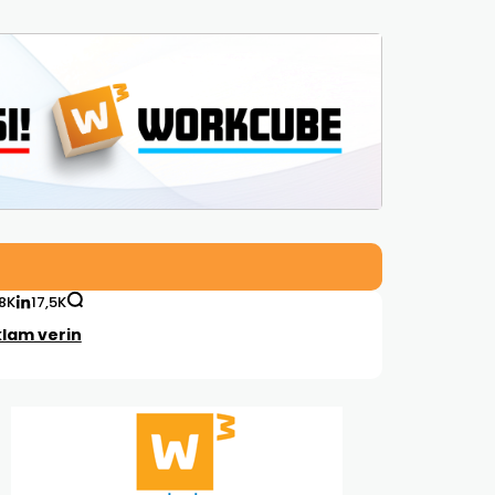
,8K
17,5K
lam verin