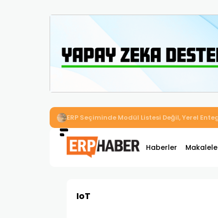
İkizler Aydınlatma, Workcube ERP ile Üretim,
Haberler
Makalele
IoT