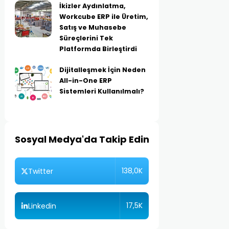
İkizler Aydınlatma,
Workcube ERP ile Üretim,
Satış ve Muhasebe
Süreçlerini Tek
Platformda Birleştirdi
Dijitalleşmek İçin Neden
All-in-One ERP
Sistemleri Kullanılmalı?
Sosyal Medya'da Takip Edin
138,0K
Twitter
17,5K
Linkedin