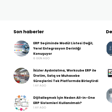
Son haberler
De
ERP Seçiminde Modül Listesi Değil,
Yerel Entegrasyon Derinliği
Konuşuyor
6 GÜN AGO
İkizler Aydınlatma, Workcube ERP ile
Üretim, Satış ve Muhasebe
Süreçlerini Tek Platformda Birleştirdi
1 AY AGO
Dijitalleşmek İçin Neden All-in-One
ERP Sistemleri Kullanılmalı?
1 AY AGO