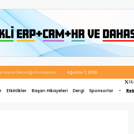
 Satış ve Muhasebe Süreçlerini Tek Platformda Birleştirdi
Ağustos 7, 2026
13
r
Etkinlikler
Başarı Hikayeleri
Dergi
Sponsorlar
–
Rek