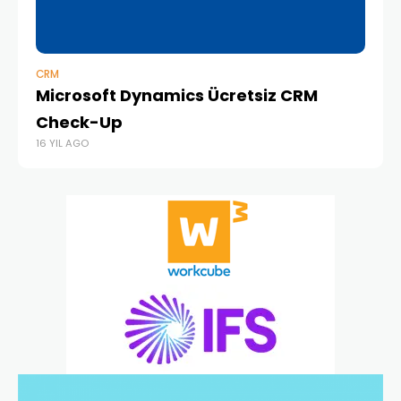
CRM
ERP
Microsoft Dynamics Ücretsiz CRM
AT
Check-Up
e
16 YIL AGO
16 