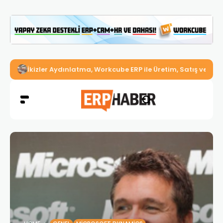
İkizler Aydınlatma, Workcube ERP ile Üretim, Satış ve Mu