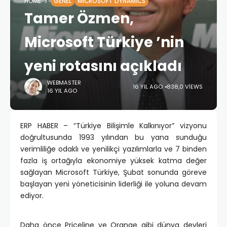
HOME
GENEL
MICROSOFT DYNAMICS
Tamer Özmen,
Microsoft Türkiye ’nin
yeni rotasını açıkladı
WEBMASTER
16 YIL AGO
838,0 VIEWS
16 YIL AGO
ERP HABER – “Türkiye Bilişimle Kalkınıyor” vizyonu
doğrultusunda 1993 yılından bu yana sunduğu
verimliliğe odaklı ve yenilikçi yazılımlarla ve 7 binden
fazla iş ortağıyla ekonomiye yüksek katma değer
sağlayan Microsoft Türkiye, Şubat sonunda göreve
başlayan yeni yöneticisinin liderliği ile yoluna devam
ediyor.
Daha önce Priceline ve Orange gibi dünya devleri