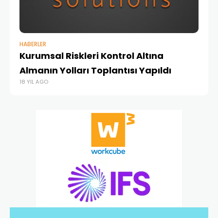
HABERLER
HA
Kurumsal Riskleri Kontrol Altına
SA
18 
Almanın Yolları Toplantısı Yapıldı
18 YIL AGO