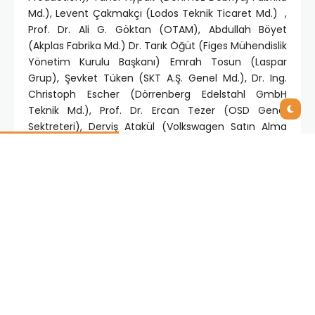
Md.), Levent Çakmakçı (Lodos Teknik Ticaret Md.) ,
Prof. Dr. Ali G. Göktan (OTAM), Abdullah Böyet
(Akplas Fabrika Md.) Dr. Tarık Öğüt (Figes Mühendislik
Yönetim Kurulu Başkanı) Emrah Tosun (Laspar
Grup), Şevket Tüken (SKT A.Ş. Genel Md.), Dr. Ing.
Christoph Escher (Dörrenberg Edelstahl GmbH
Teknik Md.), Prof. Dr. Ercan Tezer (OSD Genel
Sektreteri), Derviş Atakül (Volkswagen Satın Alma
Dir.), Pınar Aran (Bolluca Çocuk Köyü), Sağlam Metal,
IFS Türkiye, Birleşik Yazılım, Oracle Türkiye, Teknolojik
Yazılımlar, Scrub Metal, Tam Çelik, Eroğlu Makina ve
Atik Makine bulunuyor.
Yan Sanayide Yenilikçi
Uygulamalar Zirvesi
Zirve’ye bireysel, kurumsal katılım (stand) ve zirve