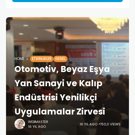
HOME
ETKINLIKLER
GENEL
Otomotiv, Beyaz Eşya
Yan Sanayi ve Kalıp
Endüstrisi Yenilikçi
Uygulamalar Zirvesi
WEBMASTER
16 YIL AGO
750,0 VIEWS
16 YIL AGO