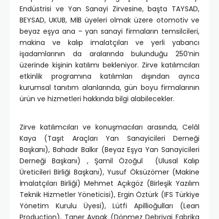
Endüstrisi ve Yan Sanayi Zirvesine, başta TAYSAD,
BEYSAD, UKUB, MİB üyeleri olmak üzere otomotiv ve
beyaz eşya ana – yan sanayi firmaların temsilcileri,
makina ve kalıp imalatçıları ve yerli yabancı
işadamlarının da aralarında bulunduğu 250’nin
üzerinde kişinin katılımı bekleniyor. Zirve katılımcıları
etkinlik programına katılımları dışından ayrıca
kurumsal tanıtım alanlarında, gün boyu firmalarının
ürün ve hizmetleri hakkında bilgi alabilecekler.
Zirve katılımcıları ve konuşmacıları arasında, Celâl
Kaya (Taşıt Araçları Yan Sanayicileri Derneği
Başkanı), Bahadır Balkır (Beyaz Eşya Yan Sanayicileri
Derneği Başkanı) , Şamil Özoğul (Ulusal Kalıp
Üreticileri Birliği Başkanı), Yusuf Öksüzömer (Makine
İmalatçıları Birliği) Mehmet Açıkgöz (Birleşik Yazılım
Teknik Hizmetler Yöneticisi), Ergin Öztürk (IFS Türkiye
Yönetim Kurulu Üyesi), Lütfi Apillioğulları (Lean
Production), Taner Aypak (Dönmez Debriyaj Fabrika