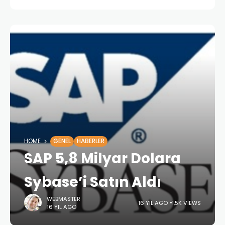
HOME
GENEL
HABERLER
SAP 5,8 Milyar Dolara
Sybase’i Satın Aldı
WEBMASTER
16 YIL AGO
1,5K VIEWS
16 YIL AGO