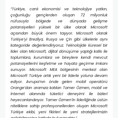
“Türkiye, canlı ekonomisi ve teknolojiye yatkın,
çoğunluğu gençlerden oluşan 72 milyonluk
nüfusuyla bölgede ve dünyada gelişme
potansiyelleri yüksek bir ülke olarak Microsoft
açısından büyük önem taşıyor. Microsoft olarak
Türkiye’yi Brezilya, Rusya ve Çin gibi ülkelerle aynı
kategoride değerlendiriyoruz. Teknolojide küresel bir
lider olan Microsoft, dijital dönüşüme yaptığı katkı ile
toplumlara, kurumlara ve bireylere kendi mevcut
potansiyellerini keşfetme ve hayata geçirme imkanı
sunuyor. Microsoft MEA bölgesinin merkezi olan
Microsoft Türkiye artık yeni bir liderle yoluna devam
ediyor. Avrupa’nın önde gelen mobil operatörü
Orange’dan aramıza katılan Tamer Özmen, mobil ve
İnternet alanında tüketici deneyimi ile bizleri
heyecanlandırıyor. Tamer Özmen’in liderliğinde üstün
niteliklere sahip profesyonellerden oluşan Microsoft
Türkiye ekibi, yeni fikirleri ile yeni stratejilerimizin
geliştirilmesine katkıda bulunacaktır.”