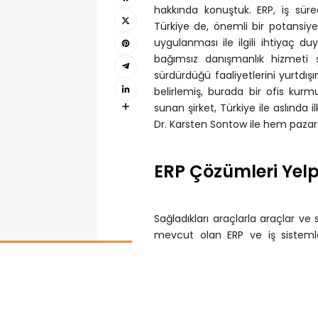
hakkında konuştuk. ERP, iş sür
Türkiye de, önemli bir potansiye
uygulanması ile ilgili ihtiyaç d
bağımsız danışmanlık hizmeti 
sürdürdüğü faaliyetlerini yurtdış
belirlemiş, burada bir ofis ku
sunan şirket, Türkiye ile aslında i
Dr. Karsten Sontow ile hem pazar
ERP Çözümleri Yelp
Sağladıkları araçlarla araçlar ve se
mevcut olan ERP ve iş sistemler
Sontow, şirketleri yapacakları ERP
“Trovarit, it-matchmaker.com ü
yapılandırmak isteyen kurum ve 
seçimi ve uygulamaya geçiş gibi
temelinde metodoloji yatıyor. A