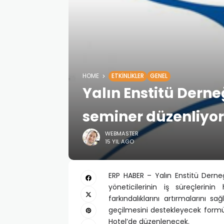
HOME
ETKINLIKLER
GENEL
Yalın Enstitü Derne
seminer düzenliyor
WEBMASTER
15 YIL AGO
ERP HABER – Yalın Enstitü Derneği
yöneticilerinin iş süreçlerinin 
farkındalıklarını artırmalarını s
geçilmesini destekleyecek formül
Hotel’de düzenlenecek.