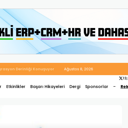
 Satış ve Muhasebe Süreçlerini Tek Platformda Birleştirdi
Ağustos 8, 2026
13
r
Etkinlikler
Başarı Hikayeleri
Dergi
Sponsorlar
–
Rek