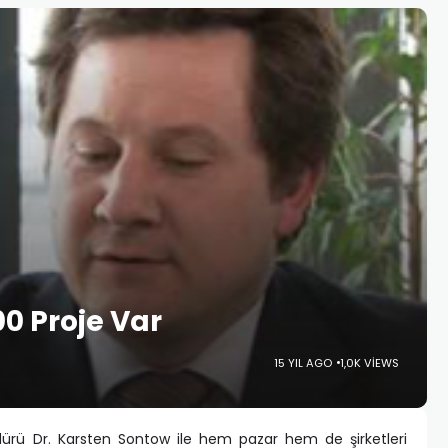
00 Proje Var
15 YIL AGO
1,0K VIEWS
ürü Dr. Karsten Sontow ile hem pazar hem de şirketleri