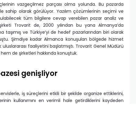
eçlerinin vazgeçilmez parçası olma yolunda. Bu pazarda
le sahip olarak görülüyor. Yazılım çözümlerinin seçimi ve
uyulabilecek tüm bilgilere cevap verebilen
pazar analiz ve
şirketi Trovarit de, 2000 yılından bu yana Almanya’da
ına taşımış ve Türkiye’yi de hedef pazarlarından biri olarak
rmuştu. Şimdiye kadar Almanca konuşulan bölgede hizmet
lk uluslararası faaliyetini başlatmıştı. Trovarit Genel Müdürü
 hem de şirketleri hakkında konuştuk.
azesi genişliyor
rvislerle, iş süreçlerini etkili bir şekilde organize ettiklerini,
inin kullanımını en verimli hale getirdiklerini kaydeden
 yatırımlarıyla ilgili yönlendirdiklerini ifade etti. Sontow,
zerinde çözüm üreticileri ile bu çözümleri bünyelerinde
kuruluşları biraraya getiriyor. Süreç analizi, ERP çözümü
 pek çok konuda danışmanlık hizmeti veriyoruz. İşimizin
raçlarla kuruluyor. Bu sayede müşterilerimiz kendileri de