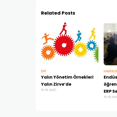
Related Posts
ERP
HABERLE
Yalın Yönetim Örnekleri
Endüs
Yalın Zirve’de
öğrenc
15 YIL AGO
ERP S
13 YIL A