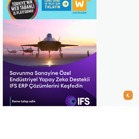
Recommended
View All
ERP Seçiminde Modül