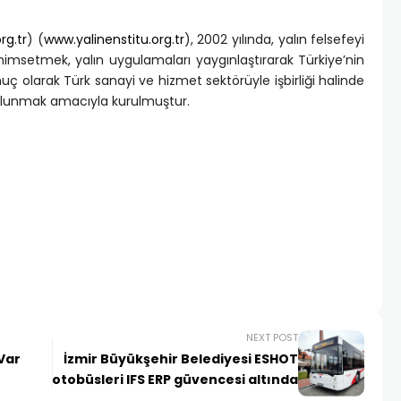
rg.tr
) (
www.yalinenstitu.org.tr
), 2002 yılında, yalın felsefeyi
imsetmek, yalın uygulamaları yaygınlaştırarak Türkiye’nin
ç olarak Türk sanayi ve hizmet sektörüyle işbirliği halinde
bulunmak amacıyla kurulmuştur.
NEXT POST
e Var
İzmir Büyükşehir Belediyesi ESHOT
otobüsleri IFS ERP güvencesi altında