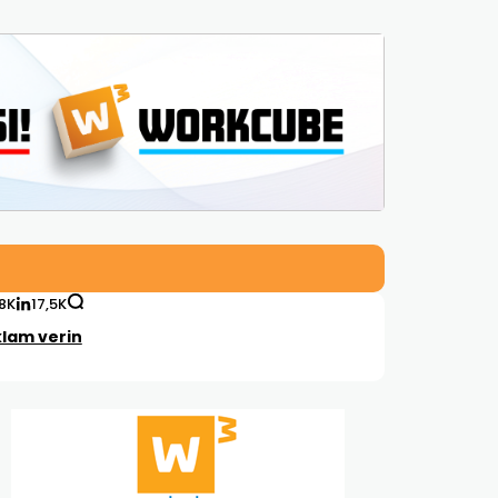
,8K
17,5K
lam verin