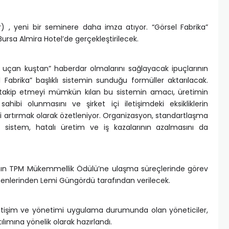
tr) , yeni bir seminere daha imza atıyor. “Görsel Fabrika”
 Bursa Almira Hotel’de gerçekleştirilecek.
da uçan kuştan” haberdar olmalarını sağlayacak ipuçlarının
 Fabrika” başlıklı sistemin sunduğu formüller aktarılacak.
k takip etmeyi mümkün kılan bu sistemin amacı, üretimin
ahibi olunmasını ve şirket içi iletişimdeki eksikliklerin
iği artırmak olarak özetleniyor. Organizasyon, standartlaşma
 sistem, hatalı üretim ve iş kazalarının azalmasını da
kanın TPM Mükemmellik Ödülü’ne ulaşma süreçlerinde görev
tmenlerinden Lemi Güngördü tarafından verilecek.
iletişim ve yönetimi uygulama durumunda olan yöneticiler,
lımına yönelik olarak hazırlandı.