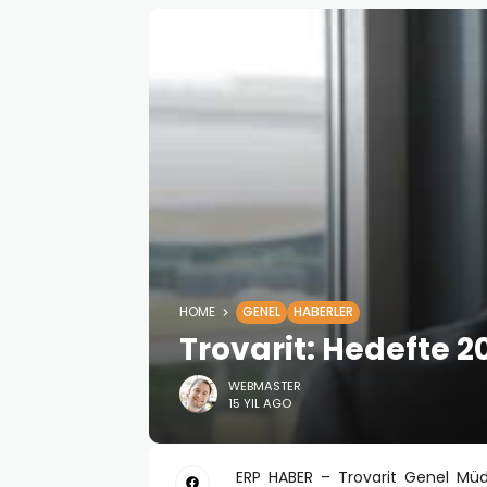
HOME
GENEL
HABERLER
Trovarit: Hedefte 2
WEBMASTER
15 YIL AGO
ERP HABER – Trovarit Genel Müd