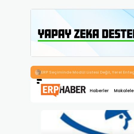
İkizler Aydınlatma, Workcube ERP ile Üretim,
Haberler
Makalele