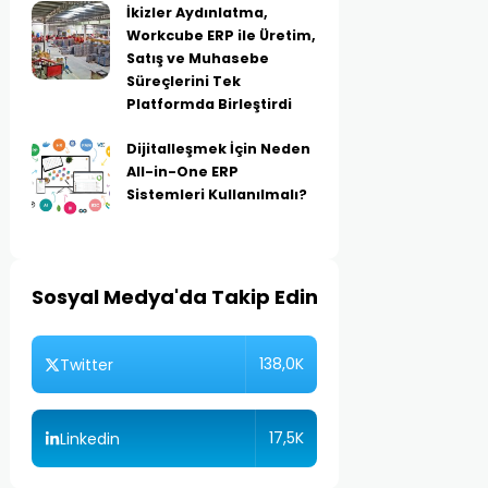
İkizler Aydınlatma,
Workcube ERP ile Üretim,
Satış ve Muhasebe
Süreçlerini Tek
Platformda Birleştirdi
Dijitalleşmek İçin Neden
All-in-One ERP
Sistemleri Kullanılmalı?
Sosyal Medya'da Takip Edin
138,0K
Twitter
17,5K
Linkedin