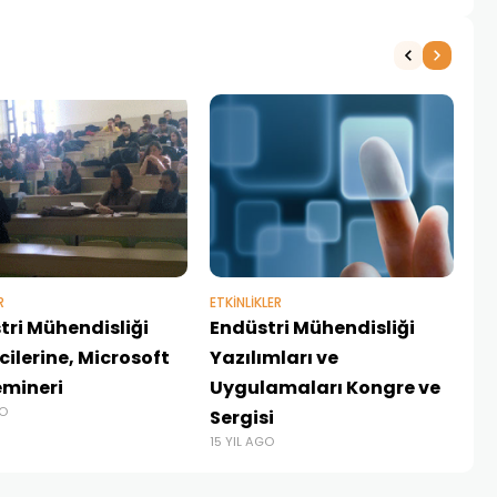
R
ETKINLIKLER
ETK
tri Mühendisliği
Endüstri Mühendisliği
IF
ilerine, Microsoft
Yazılımları ve
Se
emineri
Uygulamaları Kongre ve
İn
GO
15 
Sergisi
15 YIL AGO