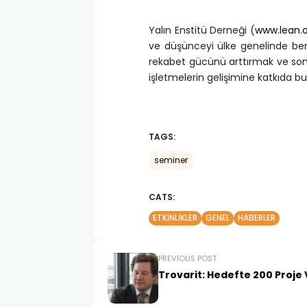
Yalın Enstitü Derneği (
www.lean.o
ve düşünceyi ülke genelinde ben
rekabet gücünü arttırmak ve sonu
işletmelerin gelişimine katkıda 
TAGS:
seminer
CATS:
ETKINLIKLER
GENEL
HABERLER
PREVIOUS POST
Trovarit: Hedefte 200 Proj