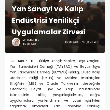
Yan Sanayi ve Kalıp
Endüstrisi Yenilikçi
Uygulamalar Zirvesi
WEBMASTER
16 YIL AGO
748,0 VIEWS
16 YIL AGO
ERP HABER –
IFS Türkiye
, Birleşik Yazılım, Taşıt Araçları
Yan Sanayicileri Derneği (TAYSAD) ve Beyaz Eşya
Yan Sanayiciler Derneği (BEYSAD) işbirliği, Ulusal Kalıp
Üreticileri Birliği (UKUB) ve Makina İmalatçıları
Birliği’nin (MİB) ve Oracle Türkiye’nin desteğiyle
Otomotiv, Beyaz Eşya ve Kalıp Endüstrisinde
teknolojinin takibi, yaygınlaştırılması, doğru
uygulamalara yönlendirme ve ticari işbirlikleri
sağlamak amacıyla Yan Sanayide Yenilikçi