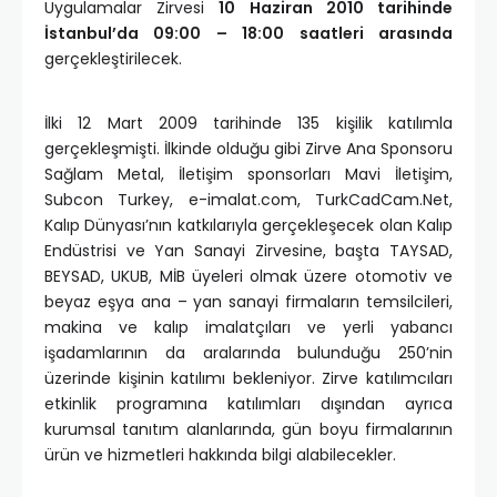
Uygulamalar Zirvesi
10 Haziran 2010 tarihinde
İstanbul’da 09:00 – 18:00 saatleri arasında
gerçekleştirilecek.
İlki 12 Mart 2009 tarihinde 135 kişilik katılımla
gerçekleşmişti. İlkinde olduğu gibi Zirve Ana Sponsoru
Sağlam Metal, İletişim sponsorları Mavi İletişim,
Subcon Turkey, e-imalat.com, TurkCadCam.Net,
Kalıp Dünyası’nın katkılarıyla gerçekleşecek olan Kalıp
Endüstrisi ve Yan Sanayi Zirvesine, başta TAYSAD,
BEYSAD, UKUB, MİB üyeleri olmak üzere otomotiv ve
beyaz eşya ana – yan sanayi firmaların temsilcileri,
makina ve kalıp imalatçıları ve yerli yabancı
işadamlarının da aralarında bulunduğu 250’nin
üzerinde kişinin katılımı bekleniyor. Zirve katılımcıları
etkinlik programına katılımları dışından ayrıca
kurumsal tanıtım alanlarında, gün boyu firmalarının
ürün ve hizmetleri hakkında bilgi alabilecekler.