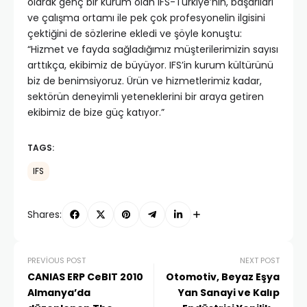
olarak genç bir kurum olan IFS-Türkiye’nin, başarıları
ve çalışma ortamı ile pek çok profesyonelin ilgisini
çektiğini de sözlerine ekledi ve şöyle konuştu:
“Hizmet ve fayda sağladığımız müşterilerimizin sayısı
arttıkça, ekibimiz de büyüyor. IFS’in kurum kültürünü
biz de benimsiyoruz. Ürün ve hizmetlerimiz kadar,
sektörün deneyimli yeteneklerini bir araya getiren
ekibimiz de bize güç katıyor.”
TAGS:
IFS
Shares:
PREVIOUS POST
NEXT POST
CANIAS ERP CeBIT 2010
Otomotiv, Beyaz Eşya
Almanya’da
Yan Sanayi ve Kalıp