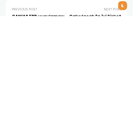
PREVIOUS POST
NEXT POST
CANIAS ERP uygulaması
Çalışılacak En İyi Şirket
SAY REKLAM’da 45
IFS
günde canlı kullanıma
geçti
Related Posts