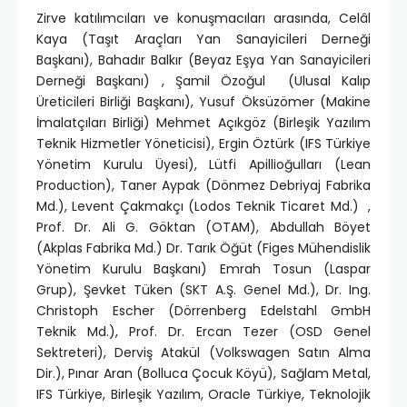
Zirve katılımcıları ve konuşmacıları arasında, Celâl
Kaya (Taşıt Araçları Yan Sanayicileri Derneği
Başkanı), Bahadır Balkır (Beyaz Eşya Yan Sanayicileri
Derneği Başkanı) , Şamil Özoğul (Ulusal Kalıp
Üreticileri Birliği Başkanı), Yusuf Öksüzömer (Makine
İmalatçıları Birliği) Mehmet Açıkgöz (Birleşik Yazılım
Teknik Hizmetler Yöneticisi), Ergin Öztürk (IFS Türkiye
Yönetim Kurulu Üyesi), Lütfi Apillioğulları (Lean
Production), Taner Aypak (Dönmez Debriyaj Fabrika
Md.), Levent Çakmakçı (Lodos Teknik Ticaret Md.) ,
Prof. Dr. Ali G. Göktan (OTAM), Abdullah Böyet
(Akplas Fabrika Md.) Dr. Tarık Öğüt (Figes Mühendislik
Yönetim Kurulu Başkanı) Emrah Tosun (Laspar
Grup), Şevket Tüken (SKT A.Ş. Genel Md.), Dr. Ing.
Christoph Escher (Dörrenberg Edelstahl GmbH
Teknik Md.), Prof. Dr. Ercan Tezer (OSD Genel
Sektreteri), Derviş Atakül (Volkswagen Satın Alma
Dir.), Pınar Aran (Bolluca Çocuk Köyü), Sağlam Metal,
IFS Türkiye, Birleşik Yazılım, Oracle Türkiye, Teknolojik