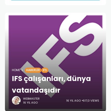
HOME
HABERLER
IFS
IFS çalışanları, dünya
vatandaşıdır
WEBMASTER
16 YIL AGO
617,0 VIEWS
16 YIL AGO