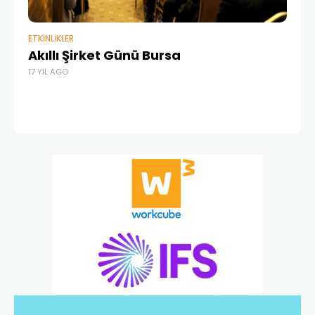
ETKINLIKLER
HA
Akıllı Şirket Günü Bursa
Dİ
17 YIL AGO
Y
14 