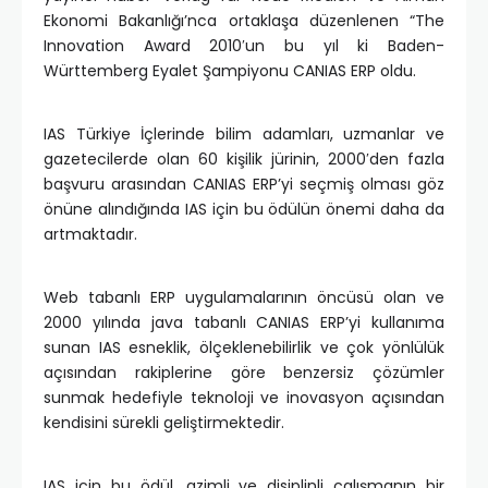
Ekonomi Bakanlığı’nca ortaklaşa düzenlenen “The
Innovation Award 2010′un bu yıl ki Baden-
Württemberg Eyalet Şampiyonu CANIAS ERP oldu.
IAS Türkiye İçlerinde bilim adamları, uzmanlar ve
gazetecilerde olan 60 kişilik jürinin, 2000′den fazla
başvuru arasından CANIAS ERP’yi seçmiş olması göz
önüne alındığında IAS için bu ödülün önemi daha da
artmaktadır.
Web tabanlı ERP uygulamalarının öncüsü olan ve
2000 yılında java tabanlı CANIAS ERP’yi kullanıma
sunan IAS esneklik, ölçeklenebilirlik ve çok yönlülük
açısından rakiplerine göre benzersiz çözümler
sunmak hedefiyle teknoloji ve inovasyon açısından
kendisini sürekli geliştirmektedir.
IAS için bu ödül, azimli ve disiplinli çalışmanın bir