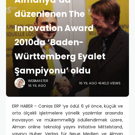
düzenlenen The
Innovation Award
2010da ‘Baden-
Württemberg Eyalet
Şampiyonu’ oldu
WEBMASTER
16 YIL AGO
640,0 VIEWS
16 YIL AGO
ERP HABER – Canias ERP ‘ye ödül. 6 yıl önce, küçük ve
orta ölçekli işletmelere yönelik yazılımlar arasında
inovasyon ve mükemmelliği ödüllendirmek üzere,
Alman online teknoloji yayını Initiative Mittelstand,
yayıncı Huber Verlag für Neue Medien ve Alman