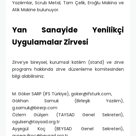
Yazılımlar, Scrub Metal, Tam Çelik, Eroğlu Makina ve
Atik Makine bulunuyor.
Yan Sanayide Yenilikçi
Uygulamalar Zirvesi
Zirve’ye bireysel, kurumsal katılım (stand) ve zirve
programı hakkında zirve düzenleme komitesinden
bilgi alabilirsiniz.
M. Göker SARP (IFS Türkiye),
goker@ifsturk.com
,
Gökhan Samuk (Birleşik Yazılım),
g.samuk@birerp.com
Özlem Gülşen (TAYSAD Genel Sekreteri),
ogulsen@taysad.org.tr
Ayşegül Koç (BEYSAD Genel Sekreteri),
aysegulkoc@beysad.org.tr