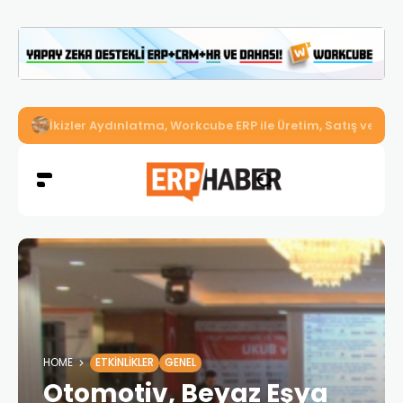
İkizler Aydınlatma, Workcube ERP ile Üretim, Satış ve Mu
HOME
ETKINLIKLER
GENEL
Otomotiv, Beyaz Eşya