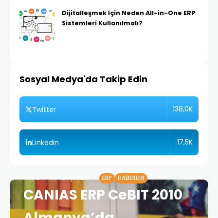
Dijitalleşmek İçin Neden All-in-One ERP
Sistemleri Kullanılmalı?
Sosyal Medya'da Takip Edin
138,0K
Twitter
17,5K
Linkedin
HOME
ANA BAŞLIKLAR
ERP
HABERLER
CANIAS ERP CeBIT 2010
Almanya’da