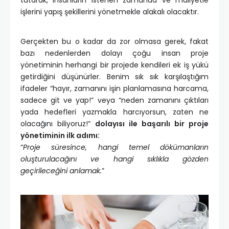
tutarak, insanların istenen zamanda ve maliyetle
işlerini yapış şekillerini yönetmekle alakalı olacaktır.
Gerçekten bu o kadar da zor olmasa gerek, fakat
bazı nedenlerden dolayı çoğu insan proje
yönetiminin herhangi bir projede kendileri ek iş yükü
getirdiğini düşünürler. Benim sık sık karşılaştığım
ifadeler “hayır, zamanını işin planlamasına harcama,
sadece git ve yap!” veya “neden zamanını çıktıları
yada hedefleri yazmakla harcıyorsun, zaten ne
olacağını biliyoruz!”
dolayısı ile başarılı bir proje
yönetiminin ilk adımı:
“
Proje süresince, hangi temel dökümanların
oluşturulacağını ve hangi sıklıkla gözden
geçirileceğini anlamak.
”