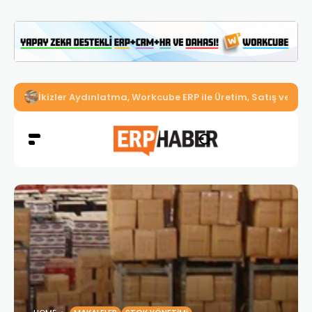
İkizler Aydınlatma, Workcube ERP ile Üretim, Satış ve Mu