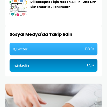
Dijitalleşmek İçin Neden All-in-One ERP
Sistemleri Kullanılmalı?
Sosyal Medya'da Takip Edin
138,0K
Twitter
17,5K
Linkedin