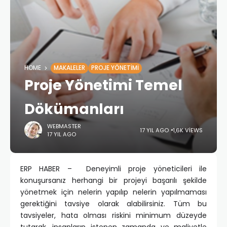
HOME
MAKALELER
PROJE YÖNETIMI
Proje Yönetimi Temel
Dökümanları
WEBMASTER
17 YIL AGO
1,6K VIEWS
17 YIL AGO
ERP HABER – Deneyimli proje yöneticileri ile
konuşursanız herhangi bir projeyi başarılı şekilde
yönetmek için nelerin yapılıp nelerin yapılmaması
gerektiğini tavsiye olarak alabilirsiniz. Tüm bu
tavsiyeler, hata olması riskini minimum düzeyde