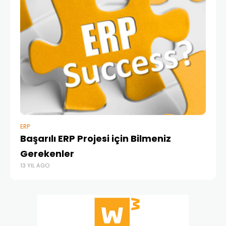
ERP
MA
Başarılı ERP Projesi için Bilmeniz
Pr
17 
Gerekenler
13 YIL AGO