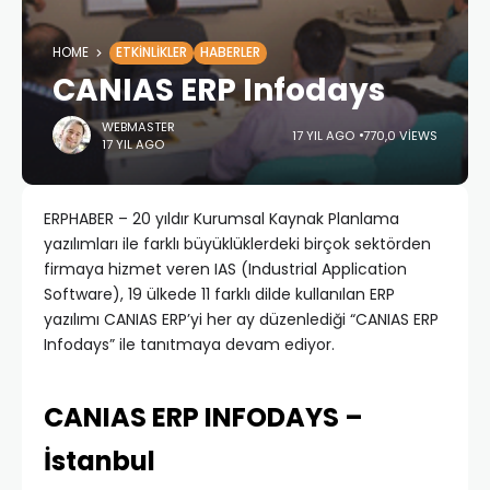
HOME
ETKINLIKLER
HABERLER
CANIAS ERP Infodays
WEBMASTER
17 YIL AGO
770,0 VIEWS
17 YIL AGO
ERPHABER – 20 yıldır Kurumsal Kaynak Planlama
yazılımları ile farklı büyüklüklerdeki birçok sektörden
firmaya hizmet veren IAS (Industrial Application
Software), 19 ülkede 11 farklı dilde kullanılan ERP
yazılımı CANIAS ERP’yi her ay düzenlediği “CANIAS ERP
Infodays” ile tanıtmaya devam ediyor.
CANIAS ERP INFODAYS –
İstanbul