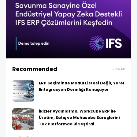
Recommended
View All
ERP Seçiminde Modül Listesi Değil, Yerel
Entegrasyon Derinliği Konuşuyor
İkizler Aydınlatma, Workcube ERP ile
Üretim, Satış ve Muhasebe Süreçlerini
Tek Platformda Birleştirdi