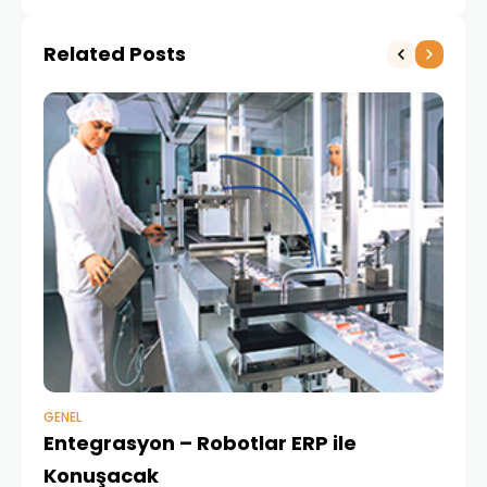
Related Posts
GENEL
ERP
Entegrasyon – Robotlar ERP ile
B
17 
Konuşacak