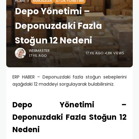
HOME
MAKALELER
STOK YÖNETIMI
Depo Yönetimi –
Deponuzdaki Fazla
Stoğun 12 Nedeni
WEBMASTER
17 YIL AGO
1,8K VIEWS
17 YIL AGO
ERP HABER – Deponuzdaki fazla stoğun sebeplerini
aşağıdaki 12 maddeyi sorgulayarak bulabilirsiniz.
Depo Yönetimi –
Deponuzdaki Fazla Stoğun 12
Nedeni