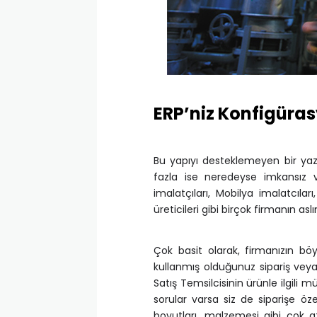
ERP’niz Konfigüra
Bu yapıyı desteklemeyen bir yazı
fazla ise neredeyse imkansız v
imalatçıları, Mobilya imalatcıla
üreticileri gibi birçok firmanın 
Çok basit olarak, firmanızın bö
kullanmış olduğunuz sipariş veya 
Satış Temsilcisinin ürünle ilgil
sorular varsa siz de siparişe ö
boyutları, malzemesi gibi çok a