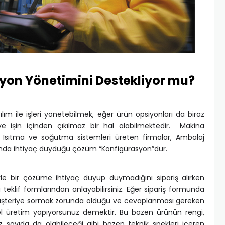
syon Yönetimini Destekliyor mu?
lım ile işleri yönetebilmek, eğer ürün opsiyonları da biraz
e işin içinden çıkılmaz bir hal alabilmektedir. Makina
rı, Isıtma ve soğutma sistemleri üreten firmalar, Ambalaj
aslında ihtiyaç duyduğu çözüm “Konfigürasyon”dur.
yle bir çözüme ihtiyaç duyup duymadığını sipariş alırken
teklif formlarından anlayabilirsiniz. Eğer sipariş formunda
i müşteriye sormak zorunda olduğu ve cevaplanması gereken
zel üretim yapıyorsunuz demektir. Bu bazen ürünün rengi,
z sayıda da olabileceği gibi bazen teknik spekleri içeren