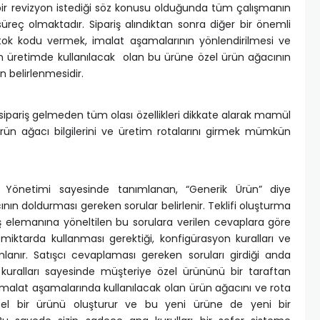
bir revizyon istediği söz konusu olduğunda tüm çalışmanın
üreç olmaktadır. Sipariş alındıktan sonra diğer bir önemli
tok kodu vermek, imalat aşamalarının yönlendirilmesi ve
çin üretimde kullanılacak olan bu ürüne özel ürün ağacının
n belirlenmesidir.
 sipariş gelmeden tüm olası özellikleri dikkate alarak mamül
ürün ağacı bilgilerini ve üretim rotalarını girmek mümkün
 Yönetimi sayesinde tanımlanan, “Generik Ürün” diye
ının doldurması gereken sorular belirlenir. Teklifi oluşturma
tış elemanına yöneltilen bu sorulara verilen cevaplara göre
iktarda kullanması gerektiği, konfigürasyon kuralları ve
lanır. Satışcı cevaplaması gereken soruları girdiği anda
 kuralları sayesinde müşteriye özel ürününü bir taraftan
 imalat aşamalarında kullanılacak olan ürün ağacını ve rota
e özel bir ürünü oluşturur ve bu yeni ürüne de yeni bir