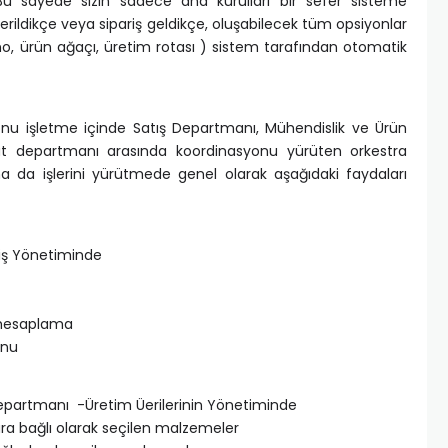
Bu sayede sizin sadece ana kurulları bir sefer sisteme
verildikçe veya sipariş geldikçe, oluşabilecek tüm opsiyonlar
 no, ürün ağaçı, üretim rotası ) sistem tarafından otomatik
u işletme içinde Satış Departmanı, Mühendislik ve Ürün
at departmanı arasında koordinasyonu yürüten orkestra
a da işlerini yürütmede genel olarak aşağıdaki faydaları
riş Yönetiminde
 hesaplama
onu
Departmanı -Üretim Üerilerinin Yönetiminde
ra bağlı olarak seçilen malzemeler