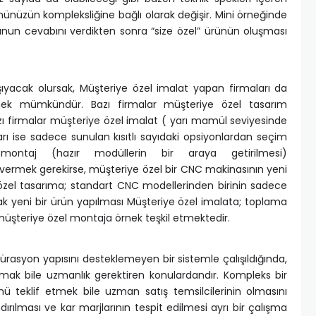
nünüzün kompleksliğine bağlı olarak değişir. Mini örneğinde
orunun cevabını verdikten sonra “size özel” ürünün oluşması
şıyacak olursak, Müşteriye özel imalat yapan firmaları da
tmek mümkündür. Bazı firmalar müşteriye özel tasarım
azı firmalar müşteriye özel imalat ( yarı mamül seviyesinde
rı ise sadece sunulan kısıtlı sayıdaki opsiyonlardan seçim
ontaj (hazır modüllerin bir araya getirilmesi)
k vermek gerekirse, müşteriye özel bir CNC makinasının yeni
özel tasarıma; standart CNC modellerinden birinin sadece
rak yeni bir ürün yapılması Müşteriye özel imalata; toplama
 müşteriye özel montaja örnek teşkil etmektedir.
gürasyon yapısını desteklemeyen bir sistemle çalışıldığında,
rmak bile uzmanlık gerektiren konulardandır. Kompleks bir
ü teklif etmek bile uzman satış temsilcilerinin olmasını
ndırılması ve kar marjlarının tespit edilmesi ayrı bir çalışma