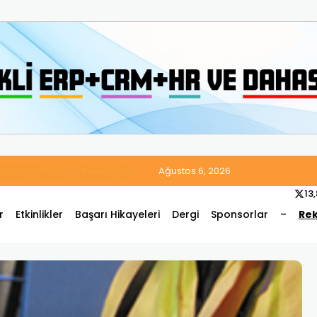
 Satış ve Muhasebe Süreçlerini Tek Platformda Birleştirdi
Ağustos 6, 2026
13
r
Etkinlikler
Başarı Hikayeleri
Dergi
Sponsorlar
–
Rek