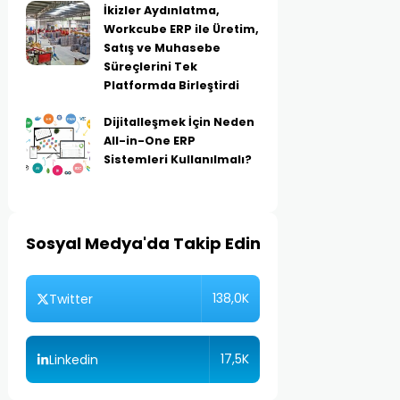
İkizler Aydınlatma,
Workcube ERP ile Üretim,
Satış ve Muhasebe
Süreçlerini Tek
Platformda Birleştirdi
Dijitalleşmek İçin Neden
All-in-One ERP
Sistemleri Kullanılmalı?
Sosyal Medya'da Takip Edin
138,0K
Twitter
17,5K
Linkedin