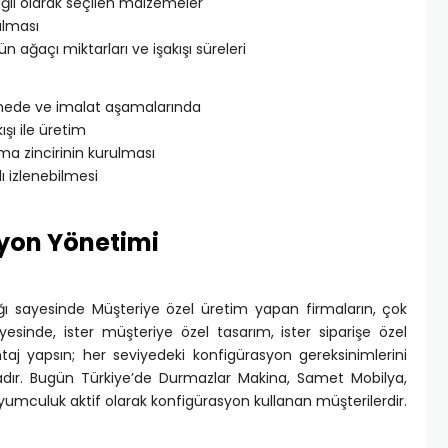
ğlı olarak seçilen malzemeler
ılması
 ağaçı miktarları ve işakışı süreleri
mede ve imalat aşamalarında
ışı ile üretim
ma zincirinin kurulması
ı izlenebilmesi
syon Yönetimi
ı sayesinde Müşteriye özel üretim yapan firmaların, çok
esinde, ister müşteriye özel tasarım, ister siparişe özel
aj yapsın; her seviyedeki konfigürasyon gereksinimlerini
tadır. Bugün Türkiye’de Durmazlar Makina, Samet Mobilya,
yumculuk aktif olarak konfigürasyon kullanan müşterilerdir.