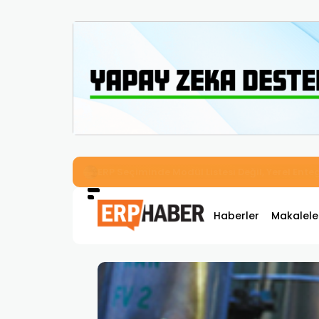
İkizler Aydınlatma, Workcube ERP ile Üretim,
Haberler
Makalele