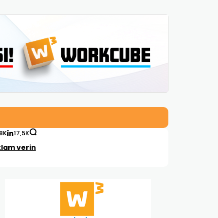
,8K
17,5K
lam verin