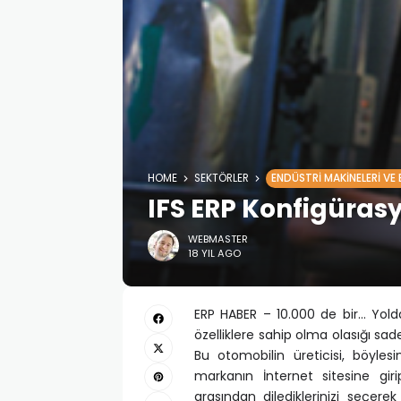
HOME
SEKTÖRLER
ENDÜSTRI MAKINELERI VE 
IFS ERP Konfigüras
WEBMASTER
18 YIL AGO
ERP HABER – 10.000 de bir… Yolda 
özelliklere sahip olma olasığı sad
Bu otomobilin üreticisi, böyles
markanın İnternet sitesine giri
arasından dilediklerinizi seçere