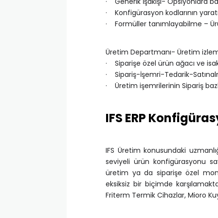
· Generik İşakışı- Opsiyonlara ba
· Konfigürasyon kodlarının yarat
· Formüller tanımlayabilme – Ürün
Üretim Departmanı- Üretim izle
· Siparişe özel ürün ağacı ve isak
· Sipariş-İşemri-Tedarik-Satınal
· Üretim işemrilerinin Sipariş bazl
IFS ERP Konfigüra
IFS Üretim konusundaki uzmanlığ
seviyeli ürün konfigürasyonu say
üretim ya da siparişe özel mont
eksiksiz bir biçimde karşılamak
Friterm Termik Cihazlar, Mioro Ku