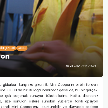
BILEŞENLERI
GENEL
yon
18 YIL AGO
2,1K VIEWS
giderken karşınıza çıkan iki Mini Cooper’ın birbiri ile aynı
ece 10.000 de bir! Kulağa inanılmaz gelse de, bu bir gerçek.
ine çok seçenek sunuyor tüketicilerine. Hatta, dilerseniz
p, size sunulan sizlere sunulan yüzlerce farklı opsiyon
k kendi Mini Cooper’ınızı oluşturabilir ve dünyada sadece