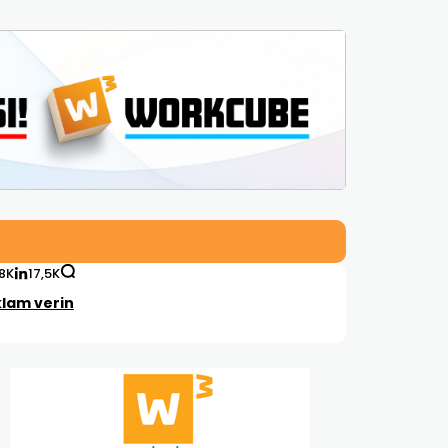
,8K
17,5K
lam verin