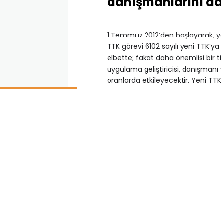
danışmanlarını da 
1 Temmuz 2012′den başlayarak, yak
TTK görevi 6102 sayılı yeni TTK’ya 
elbette; fakat daha önemlisi bir ti
uygulama geliştiricisi, danışmanı 
oranlarda etkileyecektir. Yeni TTK
dışarıdan hizmet versin, Mali Mü
önemli sorumluluklar, yeni görev
Başta Avrupa’nın ve Ortadoğu’nun
güzel ülkemiz Türkiye’de çok sayı
Kaynak Planlama (ERP) yazılımının
bizler, böyle bir iş yazılımının v
itibaren takip ederek, kanunun yü
gelmek üzere yapmamız gereken h
ve bu hedefte önemli yollar katet