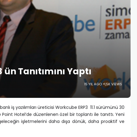
 ün Tanıtımını Yaptı
15 YIL AGO
1,5K VIEWS
banlı iş yazılımları üreticisi Workcube ERP3 11.1 sürümünü 30
int Hotel’de düzenlenen özel bir toplantı ile tanıttı. Yeni
eleceğin işletmelerini daha dışa dönük, daha proaktif ve