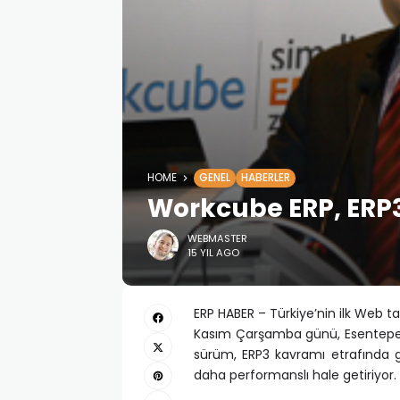
HOME
GENEL
HABERLER
Workcube ERP, ERP3
WEBMASTER
15 YIL AGO
ERP HABER – Türkiye’nin ilk Web ta
Kasım Çarşamba günü, Esentepe Po
sürüm, ERP3 kavramı etrafında g
daha performanslı hale getiriyor.