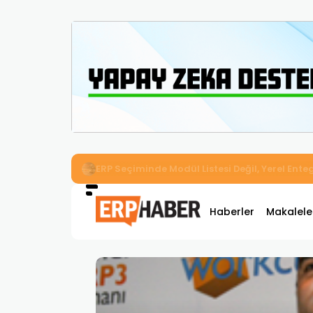
İkizler Aydınlatma, Workcube ERP ile Üretim,
Haberler
Makalele