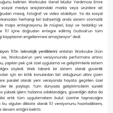
lduğunu belirten Workcube Genel Müdür Yardımcısı Emre
b. sosyal medya araçlarındaki marka veya ürünlere ait
rudan mesaj, fotoğraf ve video atabiliyor. Ya da sosyal
kanızdan herhangi biri bahsettiği anda sistem otomatik
gle maps entegrasyonu ile müşteri, bayi ve tedarikçi ve
cube 11.1 içine doğrudan entegre edilmiş Outlook’un tüm
ilgi kayıplarının engellenmesi amaçlanıyor” dedi.
siyon 11.1’in teknolojik yeniliklerini
anlatan Workcube Ürün
 ise, Workcube’un yeni versiyonunda performans artırıcı
unu, yapılan pek çok özel uygulama ve geliştirimlerle sistem
ldığını söyledi. Web tabanlı bir sistem olarak güvenlik
arı için en kritik konulardan biri olduğunun altını çizen
re paralel olarak yeni versiyonda hayata geçirilen özel
ciler ile paylaştı. Tüm dünyada geliştirimcilerin sürekli
ha yüksek işlem hızlarına odaklandığını, güvenliğin daha da
si artık tüm uygulamaların bulut üzerine taşınacağını
 olguları dikkate alarak 11.1 versiyonunu hazırladıklarını,
e devam ettiğini belirtti.