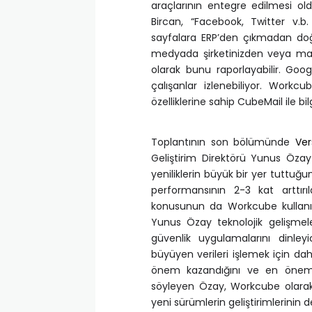
araçlarının entegre edilmesi o
Bircan, “Facebook, Twitter v.
sayfalara ERP’den çıkmadan doğ
medyada şirketinizden veya mar
olarak bunu raporlayabilir. Goo
çalışanlar izlenebiliyor. Work
özelliklerine sahip CubeMail ile b
Toplantının son bölümünde
Ver
Geliştirim Direktörü Yunus Özay
yeniliklerin büyük bir yer tuttuğ
performansının 2-3 kat arttırı
konusunun da Workcube kullanıcıl
Yunus Özay teknolojik gelişmele
güvenlik uygulamalarını dinleyi
büyüyen verileri işlemek için da
önem kazandığını ve en önemli
söyleyen Özay, Workcube olarak bu
yeni sürümlerin geliştirimlerinin d