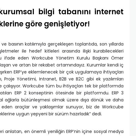
kurumsal bilgi tabanını internet
lerine göre genişletiyor!
 ve basının katılımıyla gerçekleşen toplantıda, son yıllarda
letmeler ile hedef kitleleri arasında ilişki kurabilecekleri
nu ifade eden Workcube Yönetim Kurulu Başkanı Ömer
aşan ve artan bir rekabet ortamındayız. Kurumlar kendi iç
alışırken ERP’ye eklemlenecek bir çok uygulamaya ihtiyaçları
rı, Proje Yönetimi, Intranet, B2B ve B2C gibi ek yazılımları
e çalışıyor. Workcube tüm bu ihtiyaçları tek bir platformda
atılan ERP 2 konseptinin ötesinde bir platformdu. ERP 3
yal ağlarla bütünleşmesi olmak üzere dışa dönük ve daha
m eden araçlar ve yaklaşımlar sunuyor, biz de Workcube
eklerine uygun yepyeni bir sürüm hazırladık” dedi.
leri anlatan, en önemli yeniliğin ERP’nin içine sosyal medya