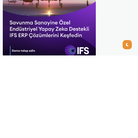
Recommended
View All
ERP Seçiminde Modül
Listesi Değil, Yerel
Entegrasyon Derinliği
Konuşuyor
İkizler Aydınlatma,
Workcube ERP ile Üretim,
Satış ve Muhasebe