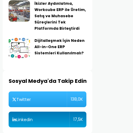
İkizler Aydınlatma,
Workcube ERP ile Üretim,
Satış ve Muhasebe
Süreçlerini Tek
Platformda Birleştirdi
Dijitalleşmek İçin Neden
All-in-One ERP
Sistemleri Kullanılmalı?
Sosyal Medya'da Takip Edin
138,0K
Twitter
17,5K
Linkedin