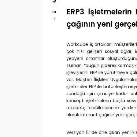
ERP3 İşletmelerin 
çağının yeni gerçek
Workcube iş ortakları, müşterileri
çok hızlı gelişen sosyal ağlar; iş
yepyeni ortamlar oluşturduğu
Turhan; “bugün giderek karmaşıkl
işleyişlerini ERP ile yürütmeye ç
var. Müşteri İlişkileri Uygulamala
işletmeler ERP ile bütünleştirmey
sunduğu için şimdiye kadar anl
konsepti işletmelerin başta sos
rekabetçi olabilmelerine yardı
olarak internet çağının yeni gerç
Versiyon 11.1‘de öne çıkan yenilik