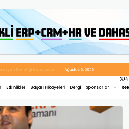
 Satış ve Muhasebe Süreçlerini Tek Platformda Birleştirdi
Ağustos 6, 2026
13
r
Etkinlikler
Başarı Hikayeleri
Dergi
Sponsorlar
–
Rek