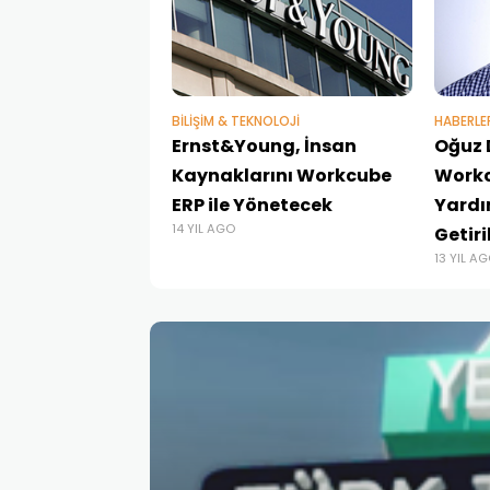
BILIŞIM & TEKNOLOJI
HABERLE
Ernst&Young, İnsan
Oğuz 
Kaynaklarını Workcube
Work
ERP ile Yönetecek
Yardı
14 YIL AGO
Getiri
13 YIL A