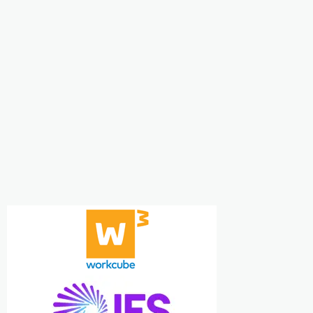
P
GENEL
etimde ERP ve
Workcube Partner
orkcube Kosgeb
Programı
17 YIL AGO
stekleri Semineri
YIL AGO