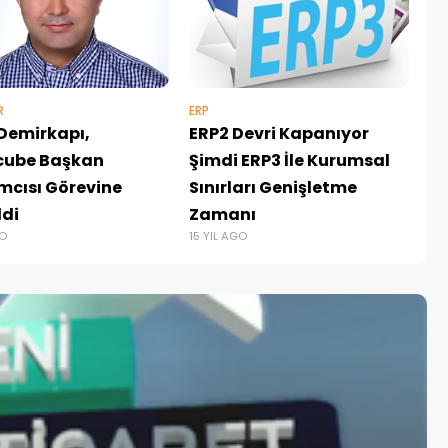
R
ERP
ER
Demirkapı,
ERP2 Devri Kapanıyor
Ür
cube Başkan
Şimdi ERP3 İle Kurumsal
W
mcısı Görevine
Sınırları Genişletme
De
15 
ldi
Zamanı
GO
15 YIL AGO