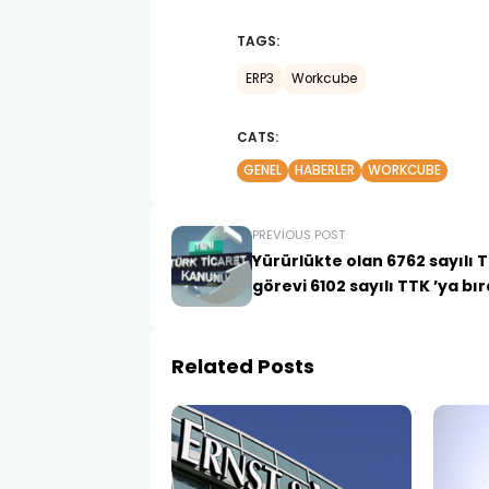
TAGS:
ERP3
Workcube
CATS:
GENEL
HABERLER
WORKCUBE
PREVIOUS POST
Yürürlükte olan 6762 sayılı 
görevi 6102 sayılı TTK ’ya bı
Related Posts