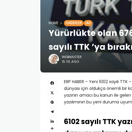
HOME
HABERLER
IAS
Yürürlükte olan 676
sayılı TTK ’ya bırak
WEBMASTER
15 YIL AGO
ERP HABER – Yeni 6102 sayılı TTK 
dünyası için oldukça önemli bir k
yazının amacı bu kanun ile gelen 
yazılımının bu yeni duruma uyumu ile
6102 sayılı TTK yaz