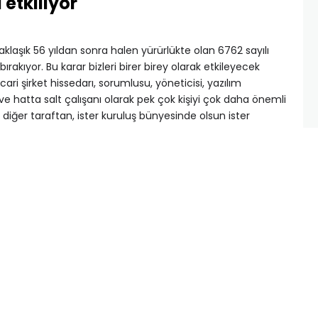
etkiliyor
laşık 56 yıldan sonra halen yürürlükte olan 6762 sayılı
bırakıyor. Bu karar bizleri birer birey olarak etkileyecek
cari şirket hissedarı, sorumlusu, yöneticisi, yazılım
ve hatta salt çalışanı olarak pek çok kişiyi çok daha önemli
 diğer taraftan, ister kuruluş bünyesinde olsun ister
şavirlere, Muhasebecilere ve Bağımsız Denetçilere de çok
ler ve önem yüklemektedir.
 birçok ülkesinde, Arap Yarımadası’nda, Çin’de ve elbette
da değerli müşterisi bulunan uluslararası bir Kurumsal
 üretilmesi, geliştirilmesi ve bakımı için çaba harcayan
erdiği sorumlulukla, yeni TTK’nın henüz tasarı aşamalarından
rürlük tarihlerinden makul bir zaman önce hazır hale
er türlü geliştirme ve düzenleme çalışmalarına başladık
tik.