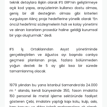
teknik detaylara ilişkin olarak IFS ERP’nin geliştirmeye
açık kod yapısı, arayüzlerinin kullanıcı dostu olması,
geniş bir dil desteğinin olması gibi kriterleri
vurgulayan Kılınç proje hedeflerine yönelik olarak “En
öncül hedefimiz sözleşmelerin hızlı ve kolay yönetimi
ve alınan kararların prosedür haline geldiği kurumsal
bir yapı oluşturmak.” dedi.
IFS İş Ortaklarından Asyst yönetiminde
gerçekleştirilen ve Ağustos ayı başında canlıya
geçmesi planlanan proje, fazlara bölünmeden
yoğun destek ile 5 ay gibi kısa bir sürede
tamamlanmış olacak.
1979 yılından bu yana İstanbul Samandıra’da 24.000
m ² alanda, kendi bünyesinde 350, fason imalatta
150 personel ile metal işleme sektöründe faaliyet
gösteren Çebi, imalatını yaptığı kapı kolu, kulp, askı,
kapı topuzu ve diğer teknik malzemelere ek olarak,