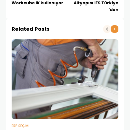
Workcube IK kullanıyor
Altyapısı IFS Türkiye
‘den
Related Posts
ERP SEÇIMI
ETK