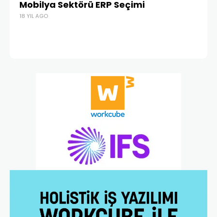
Mobilya Sektörü ERP Seçimi
Bu
18 YIL AGO
bi
15 