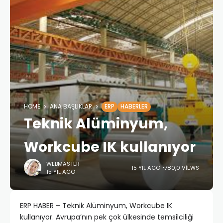
HOME
ANA BAŞLIKLAR
ERP
HABERLER
Teknik Alüminyum,
Workcube IK kullanıyor
WEBMASTER
15 YIL AGO
780,0 VIEWS
15 YIL AGO
ERP HABER – Teknik Alüminyum, Workcube IK
kullanıyor. Avrupa’nın pek çok ülkesinde temsilciliği