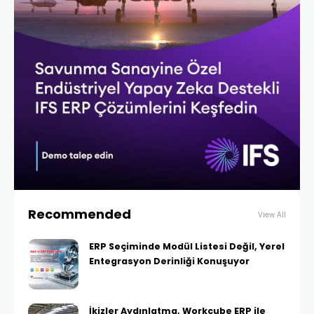
Recommended
View All
ERP Seçiminde Modül Listesi Değil, Yerel
Entegrasyon Derinliği Konuşuyor
İkizler Aydınlatma, Workcube ERP ile