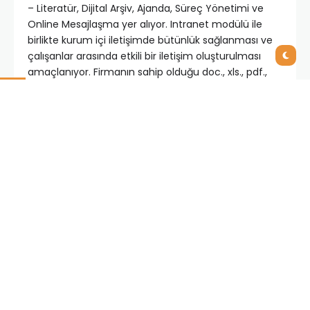
– Literatür, Dijital Arşiv, Ajanda, Süreç Yönetimi ve
Online Mesajlaşma yer alıyor. Intranet modülü ile
birlikte kurum içi iletişimde bütünlük sağlanması ve
çalışanlar arasında etkili bir iletişim oluşturulması
amaçlanıyor. Firmanın sahip olduğu doc., xls., pdf.,
sfw, wav. ve diğer formatlardaki tüm dökümanların
kayıt altına alınacağı Dijital Arşiv modülü ile doküman
kaybı, geriye dönük evrak tarama ve dosyalarda
evrak saklama dönemi sona erecek, ayrıca bu
uygulama sayesinde firmada ciddi kağıt tasarrufu
gerçekleşecek.
Workcube IK ile Eğitim
yönetimi
Kurum içi eğitimlerin düzenlendiği, kayıt altına
alındığı, takip edildiği ve eğitim duyularının yönetildiği