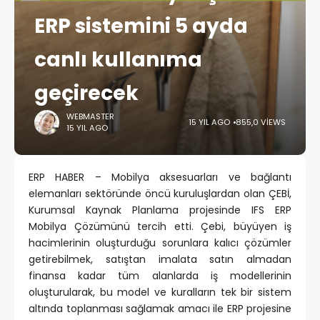
ERP sistemini 5 ayda
canlı kullanıma
geçirecek
WEBMASTER
15 YIL AGO
855,0 VIEWS
15 YIL AGO
ERP HABER – Mobilya aksesuarları ve bağlantı
elemanları sektöründe öncü kuruluşlardan olan ÇEBİ,
Kurumsal Kaynak Planlama projesinde IFS ERP
Mobilya Çözümünü tercih etti. Çebi, büyüyen iş
hacimlerinin oluşturduğu sorunlara kalıcı çözümler
getirebilmek, satıştan imalata satın almadan
finansa kadar tüm alanlarda iş modellerinin
oluşturularak, bu model ve kuralların tek bir sistem
altında toplanması sağlamak amacı ile ERP projesine