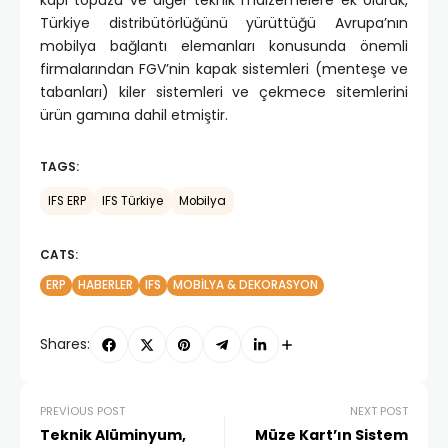
Türkiye distribütörlüğünü yürüttüğü Avrupa’nın
mobilya bağlantı elemanları konusunda önemli
firmalarından FGV’nin kapak sistemleri (menteşe ve
tabanları) kiler sistemleri ve çekmece sitemlerini
ürün gamına dahil etmiştir.
TAGS:
IFS ERP
IFS Türkiye
Mobilya
CATS:
ERP
HABERLER
IFS
MOBILYA & DEKORASYON
Shares:
PREVIOUS POST
NEXT POST
Teknik Alüminyum,
Müze Kart’ın Sistem