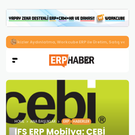
İkizler Aydınlatma, Workcube ERP ile Üretim, Satış ve Mu
HOME
ANA BAŞLIKLAR
ERP
HABERLER
IFS ERP Mobilya: ÇEBİ