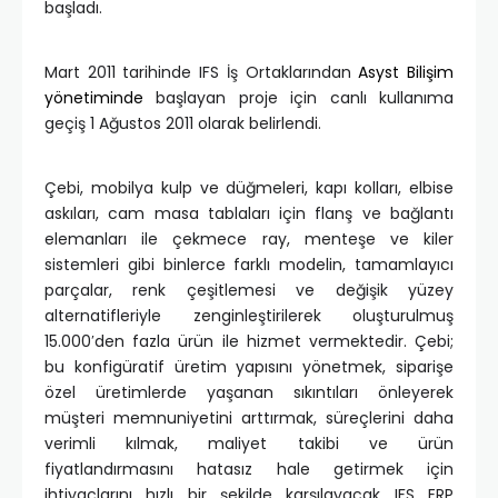
başladı.
Mart 2011 tarihinde IFS İş Ortaklarından
Asyst Bilişim
yönetiminde
başlayan proje için canlı kullanıma
geçiş 1 Ağustos 2011 olarak belirlendi.
Çebi, mobilya kulp ve düğmeleri, kapı kolları, elbise
askıları, cam masa tablaları için flanş ve bağlantı
elemanları ile çekmece ray, menteşe ve kiler
sistemleri gibi binlerce farklı modelin, tamamlayıcı
parçalar, renk çeşitlemesi ve değişik yüzey
alternatifleriyle zenginleştirilerek oluşturulmuş
15.000′den fazla ürün ile hizmet vermektedir. Çebi;
bu konfigüratif üretim yapısını yönetmek, siparişe
özel üretimlerde yaşanan sıkıntıları önleyerek
müşteri memnuniyetini arttırmak, süreçlerini daha
verimli kılmak, maliyet takibi ve ürün
fiyatlandırmasını hatasız hale getirmek için
ihtiyaçlarını hızlı bir şekilde karşılayacak IFS ERP