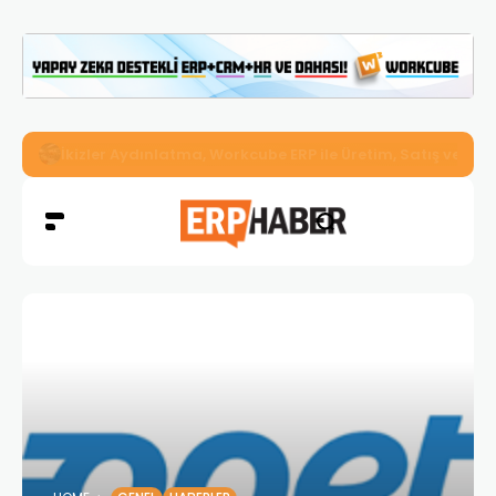
İkizler Aydınlatma, Workcube ERP ile Üretim, Satış ve Mu