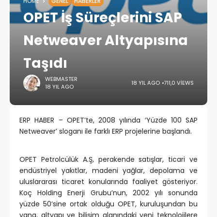
HOME
GENEL
HABERLER
OPET İş Süreçlerini SAP
Netweaver Altyapısına
Taşıdı
WEBMASTER
18 YIL AGO
711,0 VIEWS
18 YIL AGO
ERP HABER – OPET’te, 2008 yılında ‘Yüzde 100 SAP
Netweaver’ sloganı ile farklı ERP projelerine başlandı.
OPET Petrolcülük A.Ş, perakende satışlar, ticari ve
endüstriyel yakıtlar, madeni yağlar, depolama ve
uluslararası ticaret konularında faaliyet gösteriyor.
Koç Holding Enerji Grubu’nun, 2002 yılı sonunda
yüzde 50’sine ortak olduğu OPET, kuruluşundan bu
yana, altyapı ve bilişim alanındaki yeni teknolojilere