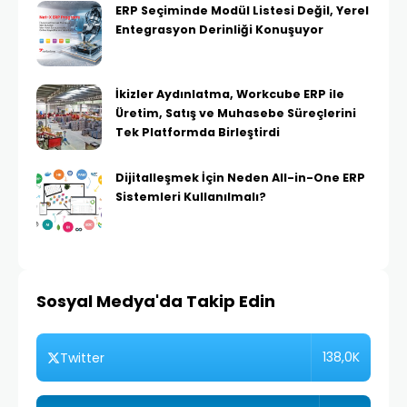
ERP Seçiminde Modül Listesi Değil, Yerel
Entegrasyon Derinliği Konuşuyor
İkizler Aydınlatma, Workcube ERP ile
Üretim, Satış ve Muhasebe Süreçlerini
Tek Platformda Birleştirdi
Dijitalleşmek İçin Neden All-in-One ERP
Sistemleri Kullanılmalı?
Sosyal Medya'da Takip Edin
138,0K
Twitter