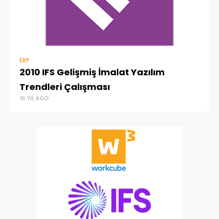
ERP
ERP
2010 IFS Gelişmiş İmalat Yazılım
ER
18 
Trendleri Çalışması
16 YIL AGO