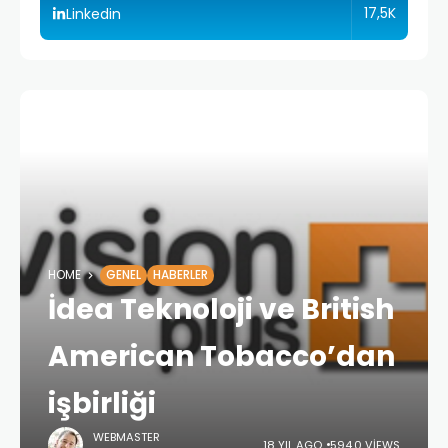
17,5K
Linkedin
HOME
GENEL
HABERLER
İdea Teknoloji ve British
American Tobacco’dan
işbirliği
WEBMASTER
18 YIL AGO
594,0 VIEWS