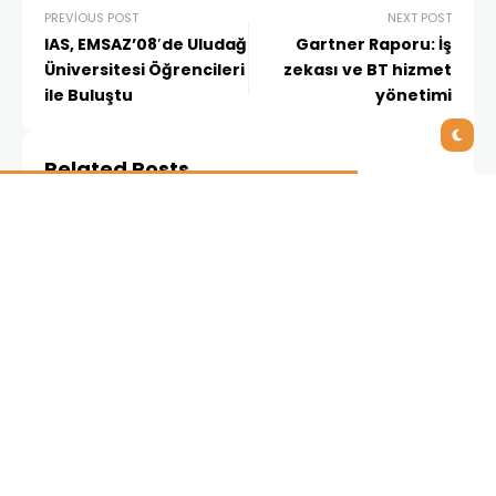
PREVIOUS POST
NEXT POST
IAS, EMSAZ’08′de Uludağ
Gartner Raporu: İş
Üniversitesi Öğrencileri
zekası ve BT hizmet
ile Buluştu
yönetimi
Related Posts