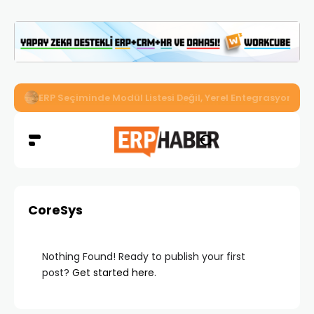
ERP Seçiminde Modül Listesi Değil, Yerel Entegrasyon Der
CoreSys
Nothing Found! Ready to publish your first
post?
Get started here
.