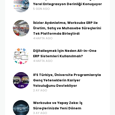
Yerel Entegrasyon Derinliği Konuşuyor
5 GÜN AGO
İkizler Aydınlatma, Workcube ERP ile
Üretim, Satış ve Muhasebe Süreçlerini
Tek Platformda Birleştirdi
4 HAFTA AGO
Dijitalleşmek İçin Neden All-in-One
ERP Sistemleri Kullanılmalı?
4 HAFTA AGO
IFS Türkiye, Üniversite Programlarıyla
Genç Yeteneklerin Kariyer
Yolculuğunu Destekliyor
2 AY AGO
Workcube ve Yapay Zeka: İş
Süreçlerinizde Yeni Dönem
3 AY AGO