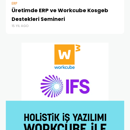
ERP
EĞI
Üretimde ERP ve Workcube Kosgeb
Do
Destekleri Semineri
Ç
15 YIL AGO
17 