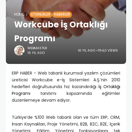
HOME
ETKINLIKLER
HABERLER
Workcube İş Ortaklığı
Programı
WEBMASTER
16 YIL AGO
764,0 VIEWS
16 YIL AGO
ERP HABER – Web tabanlı kurumsal yazılım çözümleri
üreticisi Workcube e-İş Sistemleri A.Ş.’nin 2010
hedefleri doğrultusunda hız kazandırdığı
İş Ortaklığı
Programı
tanıtımı kapsamında eğitimler
düzenlemeye devam ediyor.
Türkiye’de %100 Web tabanlı olan ve tüm ERP, CRM,
İnsan Kaynakları, Proje Yönetimi, B2B, B2C, B2E, İçerik
Yönetimi, Eğitim Yönetimi fonksiyonlarını tek