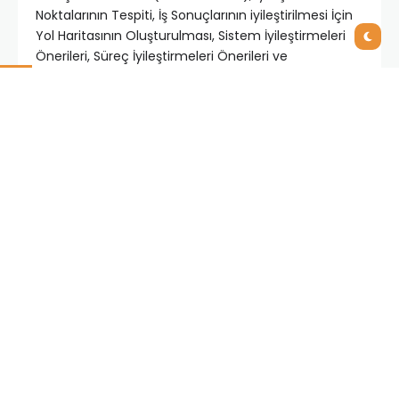
Noktalarının Tespiti, İş Sonuçlarının iyileştirilmesi İçin
Yol Haritasının Oluşturulması, Sistem İyileştirmeleri
Önerileri, Süreç İyileştirmeleri Önerileri ve
Organizasyon Yapısı İyileştirmeleri’ni kapsıyor.
Microsoft Ücretsiz CRM Check-Up Kampanyası’nda
görev alan Sistema, 10 yılı aşkın bir süredir teknoloji
kullanımı alanında yönetim danışmanlığı
hizmetleriyle Turkcell, DHL, Eczacıbaşı, Dumankaya,
Başak Groupama gibi Türkiye’nin ve bölgenin önde
gelen kurumlarına hizmet veriyor. Kampanya
kapsamında yazılım danışmanı olarak hizmet sunan
Microsoft iş ortağı Tradesoft ise Türkiye’nin önde
gelen kurumlarına Microsoft Dynamics ERP ve CRM
ile katma değerli çözümler sağlıyor. Kampanya ile
ilgili daha fazla bilgi almak için
www.Microsoft.com/turkiye/kampanya adresini
ziyaret edebiliriniz.