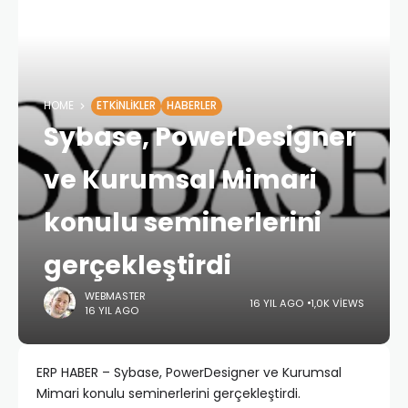
HOME
ETKINLIKLER
HABERLER
Sybase, PowerDesigner
ve Kurumsal Mimari
konulu seminerlerini
gerçekleştirdi
WEBMASTER
16 YIL AGO
1,0K VIEWS
16 YIL AGO
ERP HABER – Sybase, PowerDesigner ve Kurumsal
Mimari konulu seminerlerini gerçekleştirdi.