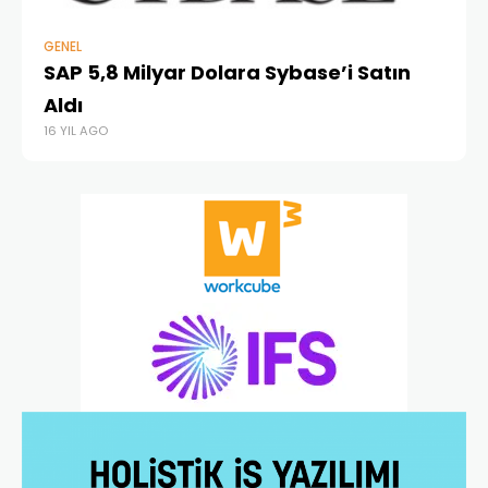
GENEL
GE
SAP 5,8 Milyar Dolara Sybase’i Satın
IT
Aldı
h
16 YIL AGO
16 