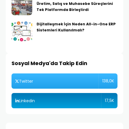
Üretim, Satış ve Muhasebe Süreçlerini
Tek Platformda Birleştirdi
Dijitalleşmek İçin Neden All-in-One ERP
Sistemleri Kullanılmalı?
Sosyal Medya'da Takip Edin
138,0K
Twitter
17,5K
Linkedin