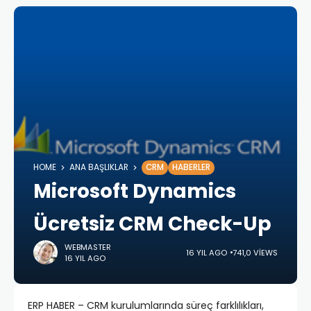
HOME
ANA BAŞLIKLAR
CRM
HABERLER
Microsoft Dynamics
Ücretsiz CRM Check-Up
WEBMASTER
16 YIL AGO
741,0 VIEWS
16 YIL AGO
ERP HABER – CRM kurulumlarında süreç farklılıkları,